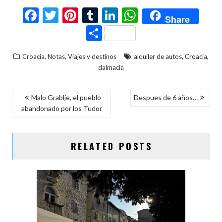
F
T
Pi
T
Li
W
Share
ac
w
nt
u
n
h
C
e
itt
er
m
ke
at
o
,
,
,
,
Croacia
Notas
Viajes y destinos
alquiler de autos
Croacia
b
er
es
bl
dI
s
m
dalmacia
o
t
r
n
A
p
o
p
ar
NAVEGACIÓN
Malo Grablje, el pueblo
Despues de 6 años…
k
p
ti
abandonado por los Tudor
DE
r
ENTRADAS
RELATED POSTS