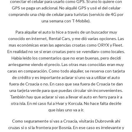
conectar el celular para usarlo como GPS. Si uno lo quiere con
GPS se paga un adicional. No alquilé GPS y usé el del celular
comprando una chip de celular para turistas (servicio de 4G por
una semana con T-Mobile).
Para alquilar el auto lo hice a través de un buscador muy
conocido en internet, Rental Cars, y me dió varias opciones. Las
mas económicas eran las agencias croatas como ORYX y Fleet.
En realidad no se si eran croatas pero se «vendían» como locales.
Había leído los comentarios que no eran buenas, pero decidí
arriesgarme viendo el precio. Las otras mas conocidas eran muy
caras en comparación. Como todo alquiler, se reserva con tarjeta
de crédito y es importante aclarar si uno va a utilizar el auto
fuera de Croacia o no. En caso que sea fuera de Croacia te dan
una tarjeta verde para que puedas circular sin inconvenientes.
También hay que aclarar si vas a llevar el auto en ferry para ir a
otra isla. En mi caso fui a Hvar y Korcula. No hace falta decirle
que islas uno va a ir.
Como seguramente si vas a Croacia, visitarás Dubrovnik ahí
cruzas si o si la frontera por Bosnia. En ese caso es irrelevante y