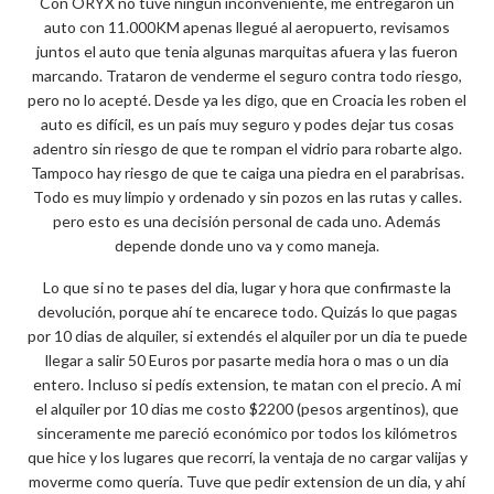
Con ORYX no tuve ningún inconveniente, me entregaron un
auto con 11.000KM apenas llegué al aeropuerto, revisamos
juntos el auto que tenia algunas marquitas afuera y las fueron
marcando. Trataron de venderme el seguro contra todo riesgo,
pero no lo acepté. Desde ya les digo, que en Croacia les roben el
auto es difícil, es un país muy seguro y podes dejar tus cosas
adentro sin riesgo de que te rompan el vidrio para robarte algo.
Tampoco hay riesgo de que te caiga una piedra en el parabrisas.
Todo es muy limpio y ordenado y sin pozos en las rutas y calles.
pero esto es una decisión personal de cada uno. Además
depende donde uno va y como maneja.
Lo que si no te pases del dia, lugar y hora que confirmaste la
devolución, porque ahí te encarece todo. Quizás lo que pagas
por 10 dias de alquiler, si extendés el alquiler por un dia te puede
llegar a salir 50 Euros por pasarte media hora o mas o un dia
entero. Incluso si pedís extension, te matan con el precio. A mi
el alquiler por 10 dias me costo $2200 (pesos argentinos), que
sinceramente me pareció económico por todos los kilómetros
que hice y los lugares que recorrí, la ventaja de no cargar valijas y
moverme como quería. Tuve que pedir extension de un dia, y ahí