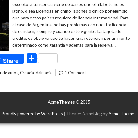
excepto si tu licencia viene de países que el alfabeto no es
latino, o sea Licencias en chino, japonés o cirílico por ejemplo,
que para estos países requiere de licencia internacional. Para
el caso de Argentina, no hay problemas con nuestra licencia
de conducir, siempre y cuando esté vigente. La tarjeta de
crédito, es obvio ya que te hacen una retención por un monto
determinado como garantía y ademas para la reserva…
C
Share
o
,
,
er de autos
Croacia
dalmacia
1 Comment
m
p
ar
AcmeThemes © 2015
ti
Proudly powered by WordPress
|
Theme: AcmeBlog by
Acme Themes
r