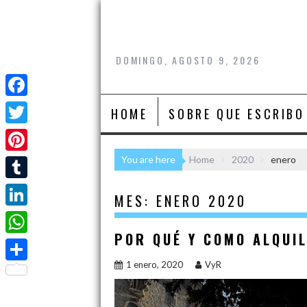
Skip
to
content
DOMINGO, AGOSTO 9, 2026
F
HOME
SOBRE QUE ESCRIBO
a
T
c
w
You are here
Home
2020
enero
P
e
i
i
T
b
MES:
ENERO 2020
t
n
u
o
L
t
t
m
POR QUÉ Y COMO ALQUI
o
i
e
W
e
b
k
n
1 enero, 2020
VyR
r
h
r
C
l
k
a
e
o
r
e