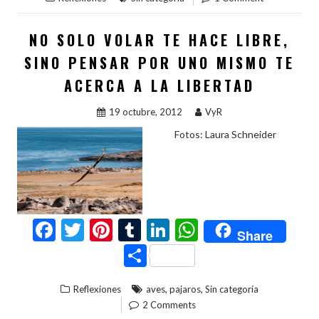
b
er
es
bl
dI
s
m
o
t
r
n
A
p
NO SOLO VOLAR TE HACE LIBRE,
o
p
ar
SINO PENSAR POR UNO MISMO TE
k
p
ti
ACERCA A LA LIBERTAD
r
19 octubre, 2012
VyR
Fotos: Laura Schneider
F
T
Pi
T
Li
W
Share
ac
w
nt
u
n
h
C
e
itt
er
m
ke
at
o
,
,
Reflexiones
aves
pajaros
Sin categoría
b
er
es
bl
dI
s
m
2 Comments