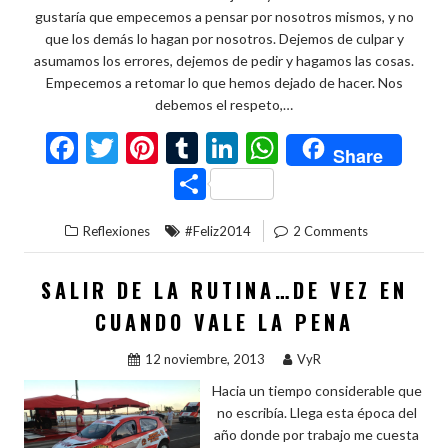
gustaría que empecemos a pensar por nosotros mismos, y no
que los demás lo hagan por nosotros. Dejemos de culpar y
asumamos los errores, dejemos de pedir y hagamos las cosas.
Empecemos a retomar lo que hemos dejado de hacer. Nos
debemos el respeto,…
F
T
Pi
T
Li
W
Share
ac
w
nt
u
n
h
C
e
itt
er
m
ke
at
o
Reflexiones
#Feliz2014
2 Comments
b
er
es
bl
dI
s
m
o
t
r
n
A
p
SALIR DE LA RUTINA…DE VEZ EN
o
p
ar
CUANDO VALE LA PENA
k
p
ti
12 noviembre, 2013
VyR
r
Hacia un tiempo considerable que
no escribía. Llega esta época del
año donde por trabajo me cuesta