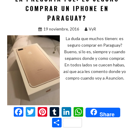
COMPRAR UN IPHONE EN
PARAGUAY?
19 noviembre, 2016
VyR
La duda que muchos tienen: es
seguro comprar en Paraguay?
Bueno, si lo es, siempre y cuando
sepamos donde y como comprar.
En todos lados se cuecen habas,
asi que aca les comento donde yo
compro cuando voy a Asuncion.
F
T
Pi
T
Li
W
Share
ac
w
nt
u
n
h
C
e
itt
er
m
ke
at
o