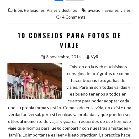
e
itt
er
m
ke
at
o
,
,
,
,
Blog
Reflexiones
Viajes y destinos
aviación
aviones
viajes
b
er
es
bl
dI
s
m
4 Comments
o
t
r
n
A
p
o
p
ar
10 CONSEJOS PARA FOTOS DE
k
p
ti
VIAJE
r
8 noviembre, 2014
VyR
Existen en la web muchísimos
consejos de fotógrafos de como
hacer buenas fotografías de
viajes. Para mi son todas válidas y
es bueno tenerlos a todos en
cuenta para poder adoptar cada
uno su propia forma y estilo. Como todo en la vida, no existe una
verdad universal, pero si técnicas ya probadas y que pueden ser
útiles al momento de viajar y guardar recuerdos de ese hermoso
viaje que hicimos para luego compartir con nuestras amistades y
familia. Lo importante es leer y luego practicar. La practica hace