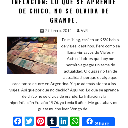
o
p
ar
INFLACIÓN: LO QUE SE APRENDE
k
p
ti
DE CHICO, NO SE OLVIDA DE
r
GRANDE.
2 febrero, 2014
VyR
En mi blog, casi en un 95% hablo
de viajes, destinos. Pero como se
llama «Ensayos de Viajes y
Actualidad» es que hoy me
permito agregar un tema de
actualidad. O quizás no tan de
actualidad, porque es algo que
cada tanto ocurre en Argentina. Y que además afecta a los
viajes. Así que por que no decirlo? Aquí va: Lo que se aprende
de chico no se olvida de grande. La Inflación y la
hiperinflación Era año 1976, yo tenía 8 años. Me gustaba y me
gusta mucho leer. Vengo de…
F
T
Pi
T
Li
W
Share