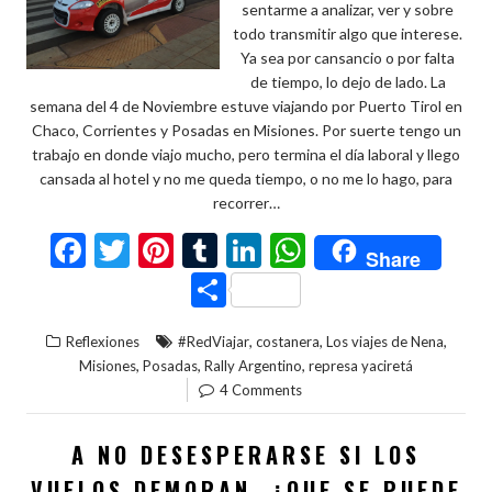
sentarme a analizar, ver y sobre
todo transmitir algo que interese.
Ya sea por cansancio o por falta
de tiempo, lo dejo de lado. La
semana del 4 de Noviembre estuve viajando por Puerto Tirol en
Chaco, Corrientes y Posadas en Misiones. Por suerte tengo un
trabajo en donde viajo mucho, pero termina el día laboral y llego
cansada al hotel y no me queda tiempo, o no me lo hago, para
recorrer…
F
T
Pi
T
Li
W
Share
ac
w
nt
u
n
h
C
e
itt
er
m
ke
at
o
,
,
,
Reflexiones
#RedViajar
costanera
Los viajes de Nena
b
er
es
bl
dI
s
m
,
,
,
Misiones
Posadas
Rally Argentino
represa yaciretá
o
t
r
n
A
p
4 Comments
o
p
ar
A NO DESESPERARSE SI LOS
k
p
ti
VUELOS DEMORAN..¿QUE SE PUEDE