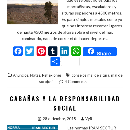
que este post no es para los
montañistas, escaladores y
alturas superiores a 4500 metros.
Es para simples mortales como yo
que nos interesa recorrer lugares
de hasta 4500 metros de altura sobre el nivel del mar,
caminando, nada de correr ni de hacer deportes.
F
T
Pi
T
Li
W
Share
ac
w
nt
u
n
h
C
e
itt
er
m
ke
at
o
,
,
,
Anuncios
Notas
Reflexiones
consejos mal de altura
mal de
b
er
es
bl
dI
s
m
sorojchi
4 Comments
o
t
r
n
A
p
o
p
ar
CABAÑAS Y LA RESPONSABILIDAD
k
p
ti
SOCIAL
r
28 diciembre, 2015
VyR
Las normas IRAM SECTUR