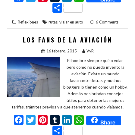
ac
w
nt
u
n
h
C
e
itt
er
m
ke
at
o
,
Reflexiones
rutas
viajar en auto
6 Comments
b
er
es
bl
dI
s
m
o
t
r
n
A
p
LOS FANS DE LA AVIACIÓN
o
p
ar
16 febrero, 2015
VyR
k
p
ti
El hombre siempre quiso volar,
r
pero como no puedo invento la
aviación. Existe un mundo
fascinante detras y muchos
bloggers lo tienen como un hobby.
Además nos brindan consejos
útiles para obtener las mejores
tarifas, trámites previos y a que atenernos cuando viajamos.
F
T
Pi
T
Li
W
Share
ac
w
nt
u
n
h
C