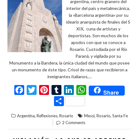
argentina, centro granero del
interior del país y metalmecánica,
la «Barcelona argentina» por su
ideario anarquista de finales del S
XIX, cuna de artistas y
deportistas. Son muchos de los
apodos con que se conoce a
Rosario. Custodiada por el Río
Paraná, y vigilada por su
Monumento a la Bandera, la única ciudad del mundo que posee
un monumento de éste tipo. Crisol de razas que recibieron a
inmigrantes italianos,…
F
T
Pi
T
Li
W
Share
ac
w
nt
u
n
h
C
e
itt
er
m
ke
at
o
,
,
,
,
Argentina
Reflexiones
Rosario
Messi
Rosario
Santa Fe
b
er
es
bl
dI
s
m
2 Comments
o
t
r
n
A
p