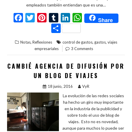
empleados también entiendan que es una…
F
T
Pi
T
Li
W
Share
ac
w
nt
u
n
h
C
e
itt
er
m
ke
at
o
,
,
,
Notas
Reflexiones
control de gastos
gastos
viajes
b
er
es
bl
dI
s
m
empresariales
3 Comments
o
t
r
n
A
p
o
p
ar
CAMBIÉ AGENCIA DE DIFUSIÓN POR
k
p
ti
UN BLOG DE VIAJES
r
18 junio, 2016
VyR
La evolución de las redes sociales
ha hecho un giro muy importante
en la industria de la publicidad y
sobre todo el uso de blog de
viajes. Esto no es novedad,
aunque para muchos lo puede ser