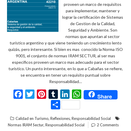
proveen un marco de requisitos
para implementar, mantener y
lograr la certificación de Sistemas
de Gestion de la Calidad,
Seguridad y Ambiente. Son
normas que apuntan al sector
turístico argentino y que viene teniendo un crecimiento lento
quizás, pero interesante. Si bien es mas conocido la Norma ISO
9001, el conjunto de normas IRAM SECTUR, al ser mas
específicos proveen un marco mas adecuado para el sector
turístico. Un punto interesante, en lo que a Cabañas se refiere,
se encuentra en tener un requisito puntual sobre
Responsabilidad…
F
T
Pi
T
Li
W
Share
ac
w
nt
u
n
h
C
e
itt
er
m
ke
at
o
,
,
Calidad en Turismo
Reflexiones
Responsabilidad Social
b
er
es
bl
dI
s
m
,
Normas IRAM Sectur
Responsabilidad Social
2 Comments