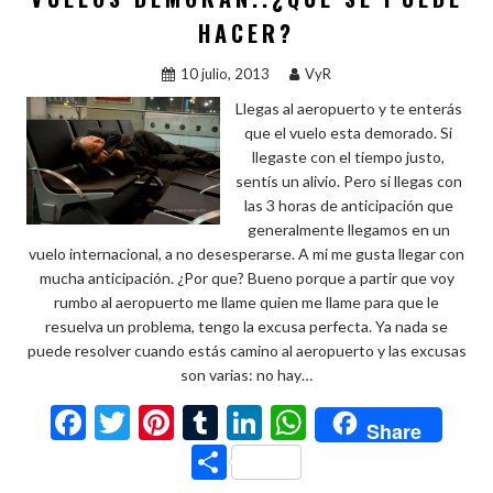
r
HACER?
10 julio, 2013
VyR
Llegas al aeropuerto y te enterás
que el vuelo esta demorado. Si
llegaste con el tiempo justo,
sentís un alivio. Pero si llegas con
las 3 horas de anticipación que
generalmente llegamos en un
vuelo internacional, a no desesperarse. A mi me gusta llegar con
mucha anticipación. ¿Por que? Bueno porque a partir que voy
rumbo al aeropuerto me llame quien me llame para que le
resuelva un problema, tengo la excusa perfecta. Ya nada se
puede resolver cuando estás camino al aeropuerto y las excusas
son varias: no hay…
F
T
Pi
T
Li
W
Share
ac
w
nt
u
n
h
C
e
itt
er
m
ke
at