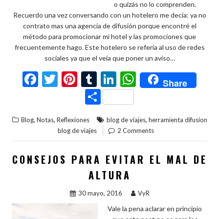
o quizás no lo comprenden.
Recuerdo una vez conversando con un hotelero me decía: ya no
contrato mas una agencia de difusión porque encontré el
método para promocionar mi hotel y las promociones que
frecuentemente hago. Este hotelero se refería al uso de redes
sociales ya que el veía que poner un aviso…
F
T
Pi
T
Li
W
Share
ac
w
nt
u
n
h
C
e
itt
er
m
ke
at
o
,
,
,
Blog
Notas
Reflexiones
blog de viajes
herramienta difusion
b
er
es
bl
dI
s
m
blog de viajes
2 Comments
o
t
r
n
A
p
o
p
ar
CONSEJOS PARA EVITAR EL MAL DE
k
p
ti
ALTURA
r
30 mayo, 2016
VyR
Vale la pena aclarar en principio