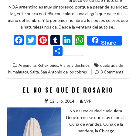
el poco verde trae tristeza. El
NOA argentino es muy pintoresco, porque a pesar de su aridez,
la gente busca en teñir con colores una alegría que nace de la
mano del hombre. Y le ponemos nombre a los pocos colores que
la naturaleza nos da. Desde la ventana del auto se…
F
T
Pi
T
Li
W
Share
ac
w
nt
u
n
h
C
e
itt
er
m
ke
at
o
,
,
Argentina
Reflexiones
Viajes y destinos
quebrada de
b
er
es
bl
dI
s
m
,
,
humahuaca
Salta
San Antonio de los cobres.
3 Comments
o
t
r
n
A
p
o
p
ar
EL NO SE QUE DE ROSARIO
k
p
ti
12 julio, 2014
VyR
r
No es una ciudad cualquiera.
Tiene un no se que muy especial.
Cuna de grandes, Cuna de la
bandera, la Chicago