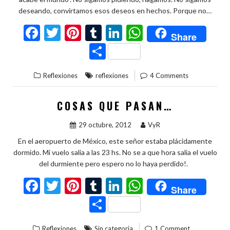
deseando, convirtamos esos deseos en hechos. Porque no…
F
T
Pi
T
Li
W
Share
ac
w
nt
u
n
h
C
e
itt
er
m
ke
at
o
Reflexiones
reflexiones
4 Comments
b
er
es
bl
dI
s
m
o
t
r
n
A
p
COSAS QUE PASAN…
o
p
ar
29 octubre, 2012
VyR
k
p
ti
En el aeropuerto de México, este señor estaba plácidamente
r
dormido. Mi vuelo salia a las 23 hs. No se a que hora salia el vuelo
del durmiente pero espero no lo haya perdido!.
F
T
Pi
T
Li
W
Share
ac
w
nt
u
n
h
C
e
itt
er
m
ke
at
o
Reflexiones
Sin categoría
1 Comment