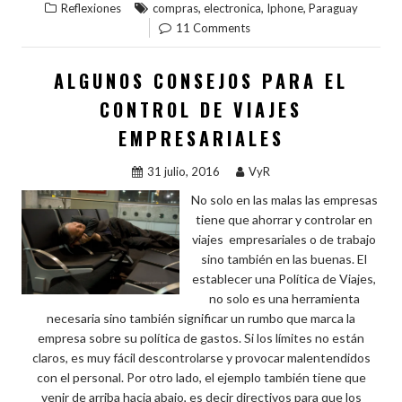
,
,
,
Reflexiones
compras
electronica
Iphone
Paraguay
b
er
es
bl
dI
s
m
11 Comments
o
t
r
n
A
p
o
p
ar
ALGUNOS CONSEJOS PARA EL
k
p
ti
CONTROL DE VIAJES
r
EMPRESARIALES
31 julio, 2016
VyR
No solo en las malas las empresas
tiene que ahorrar y controlar en
viajes empresariales o de trabajo
sino también en las buenas. El
establecer una Política de Viajes,
no solo es una herramienta
necesaria sino también significar un rumbo que marca la
empresa sobre su política de gastos. Si los límites no están
claros, es muy fácil descontrolarse y provocar malentendidos
con el personal. Por otro lado, el ejemplo también tiene que
venir de arriba hacia abajo, es decir directivos para que los