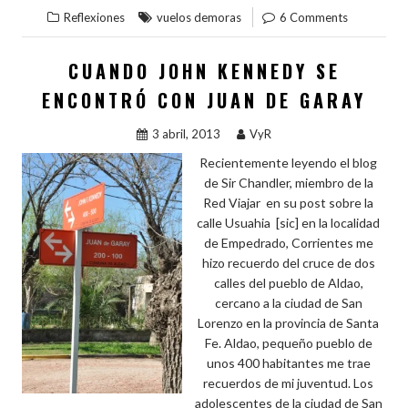
o
Reflexiones
vuelos demoras
6 Comments
b
er
es
bl
dI
s
m
o
t
r
n
A
p
CUANDO JOHN KENNEDY SE
o
p
ar
ENCONTRÓ CON JUAN DE GARAY
k
p
ti
3 abril, 2013
VyR
r
Recientemente leyendo el blog
de Sir Chandler, miembro de la
Red Viajar en su post sobre la
calle Usuahia [sic] en la localidad
de Empedrado, Corrientes me
hizo recuerdo del cruce de dos
calles del pueblo de Aldao,
cercano a la ciudad de San
Lorenzo en la provincia de Santa
Fe. Aldao, pequeño pueblo de
unos 400 habitantes me trae
recuerdos de mi juventud. Los
adolescentes de la ciudad de San