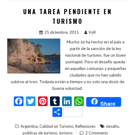
o
t
r
n
A
p
o
p
ar
UNA TAREA PENDIENTE EN
k
p
ti
TURISMO
r
25 diciembre, 2015
VyR
Mucho se ha hecho en el país a
partir de la sanción de la ley
nacional de turismo. fue un buen
puntapié. Pero el desafío queda
en aquellas comunas y pequeñas
ciudades que no han sabido
subirse al tren. Todavia están a tiempo y es solo una dosis de
buena voluntad.
F
T
Pi
T
Li
W
Share
ac
w
nt
u
n
h
C
e
itt
er
m
ke
at
o
,
,
,
Argentina
Calidad en Turismo
Reflexiones
desafio
b
er
es
bl
dI
s
m
,
politicas de turismo
turismo
2 Comments