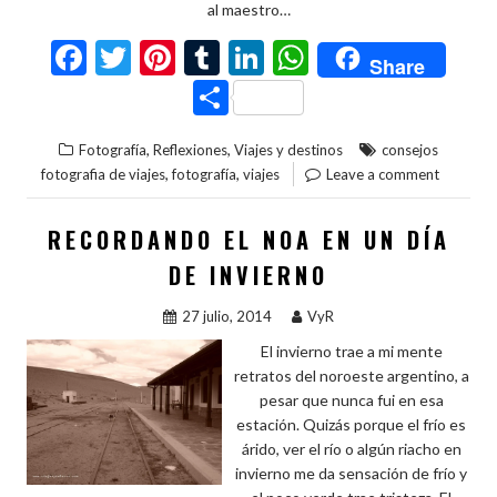
al maestro…
F
T
Pi
T
Li
W
Share
ac
w
nt
u
n
h
C
e
itt
er
m
ke
at
o
,
,
Fotografía
Reflexiones
Viajes y destinos
consejos
b
er
es
bl
dI
s
m
,
,
fotografia de viajes
fotografía
viajes
Leave a comment
o
t
r
n
A
p
o
p
ar
RECORDANDO EL NOA EN UN DÍA
k
p
ti
DE INVIERNO
r
27 julio, 2014
VyR
El invierno trae a mi mente
retratos del noroeste argentino, a
pesar que nunca fui en esa
estación. Quizás porque el frío es
árido, ver el río o algún riacho en
invierno me da sensación de frío y