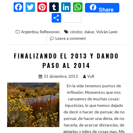
F
T
Pi
T
Li
W
Share
ac
w
nt
u
n
h
C
e
itt
er
m
ke
at
o
,
,
,
Argentina
Reflexiones
cóndor
dakar
Volcán Lanin
b
er
es
bl
dI
s
m
Leave a comment
o
t
r
n
A
p
o
p
ar
FINALIZANDO EL 2013 Y DANDO
k
p
ti
PASO AL 2014
r
31 diciembre, 2013
VyR
En la vida tenemos puntos de
inflexión. Momentos que nos
cansamos de muchas cosas:
injusticias, lo que hemos dejado
de decir o hacer, de pensar, de no
pensar, de hacer una dieta, de no
hacerla, de acercar distancias, de
alejarlas y miles de cosas mas. Me