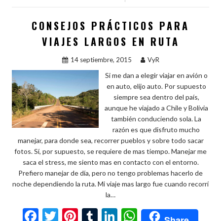
o
t
r
n
A
p
o
p
ar
CONSEJOS PRÁCTICOS PARA
k
p
ti
VIAJES LARGOS EN RUTA
r
14 septiembre, 2015
VyR
Si me dan a elegir viajar en avión o
en auto, elijo auto. Por supuesto
siempre sea dentro del país,
aunque he viajado a Chile y Bolivia
también conduciendo sola. La
razón es que disfruto mucho
manejar, para donde sea, recorrer pueblos y sobre todo sacar
fotos. Sí, por supuesto, se requiere de mas tiempo. Manejar me
saca el stress, me siento mas en contacto con el entorno.
Prefiero manejar de día, pero no tengo problemas hacerlo de
noche dependiendo la ruta. Mi viaje mas largo fue cuando recorrí
la…
F
T
Pi
T
Li
W
Share