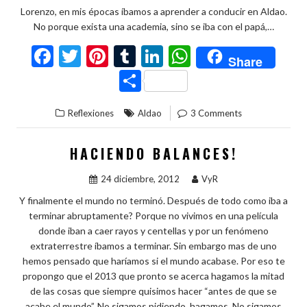
Lorenzo, en mis épocas íbamos a aprender a conducir en Aldao.
No porque exista una academia, sino se iba con el papá,…
F
T
Pi
T
Li
W
Share
ac
w
nt
u
n
h
C
e
itt
er
m
ke
at
o
Reflexiones
Aldao
3 Comments
b
er
es
bl
dI
s
m
o
t
r
n
A
p
HACIENDO BALANCES!
o
p
ar
24 diciembre, 2012
VyR
k
p
ti
Y finalmente el mundo no terminó. Después de todo como iba a
r
terminar abruptamente? Porque no vivimos en una película
donde iban a caer rayos y centellas y por un fenómeno
extraterrestre íbamos a terminar. Sin embargo mas de uno
hemos pensado que haríamos si el mundo acabase. Por eso te
propongo que el 2013 que pronto se acerca hagamos la mitad
de las cosas que siempre quisimos hacer “antes de que se
acabe el mundo”. No sigamos pidiendo, hagamos. No sigamos