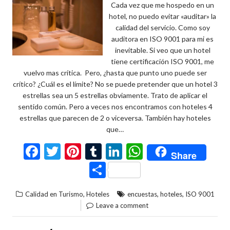
Cada vez que me hospedo en un
hotel, no puedo evitar «auditar» la
calidad del servicio. Como soy
auditora en ISO 9001 para mi es
inevitable. Si veo que un hotel
tiene certificación ISO 9001, me
vuelvo mas crítica. Pero, ¿hasta que punto uno puede ser
crítico? ¿Cuál es el límite? No se puede pretender que un hotel 3
estrellas sea un 5 estrellas obviamente. Trato de aplicar el
sentido común. Pero a veces nos encontramos con hoteles 4
estrellas que parecen de 2 o viceversa. También hay hoteles
que…
F
T
Pi
T
Li
W
Share
ac
w
nt
u
n
h
C
e
itt
er
m
ke
at
o
,
,
,
Calidad en Turismo
Hoteles
encuestas
hoteles
ISO 9001
b
er
es
bl
dI
s
m
Leave a comment
o
t
r
n
A
p