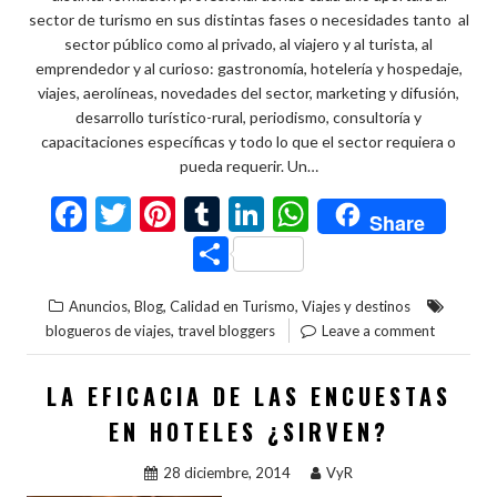
sector de turismo en sus distintas fases o necesidades tanto al
sector público como al privado, al viajero y al turista, al
emprendedor y al curioso: gastronomía, hotelería y hospedaje,
viajes, aerolíneas, novedades del sector, marketing y difusión,
desarrollo turístico-rural, periodismo, consultoría y
capacitaciones específicas y todo lo que el sector requiera o
pueda requerir. Un…
F
T
Pi
T
Li
W
Share
ac
w
nt
u
n
h
C
e
itt
er
m
ke
at
o
,
,
,
Anuncios
Blog
Calidad en Turismo
Viajes y destinos
b
er
es
bl
dI
s
m
,
blogueros de viajes
travel bloggers
Leave a comment
o
t
r
n
A
p
o
p
ar
LA EFICACIA DE LAS ENCUESTAS
k
p
ti
EN HOTELES ¿SIRVEN?
r
28 diciembre, 2014
VyR