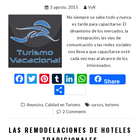
k
p
ti
3 agosto, 2015
VyR
r
No siempre se sabe todo y nunca
es tarde para capacitarse. El
dinamismo de los mercados, la
integración, las vías de
comunicación y las redes sociales
nos lleva a que capacitarse esté
cada vez mas al alcance de los
interesados.
F
T
Pi
T
Li
W
Share
ac
w
nt
u
n
h
C
e
itt
er
m
ke
at
o
,
,
Anuncios
Calidad en Turismo
cursos
turismo
b
er
es
bl
dI
s
m
2 Comments
o
t
r
n
A
p
o
p
ar
LAS REMODELACIONES DE HOTELES
k
p
ti
TRADICIONALES