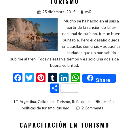
ti
TURISMO
r
25 diciembre, 2015
VyR
Mucho se ha hecho en el país a
partir de la sanción de la ley
nacional de turismo. fue un buen
puntapié. Pero el desafío queda
en aquellas comunas y pequeñas
ciudades que no han sabido
subirse al tren. Todavia están a tiempo y es solo una dosis de
buena voluntad.
F
T
Pi
T
Li
W
Share
ac
w
nt
u
n
h
C
e
itt
er
m
ke
at
o
,
,
,
Argentina
Calidad en Turismo
Reflexiones
desafio
b
er
es
bl
dI
s
m
,
politicas de turismo
turismo
2 Comments
o
t
r
n
A
p
o
p
ar
CAPACITACIÓN EN TURISMO