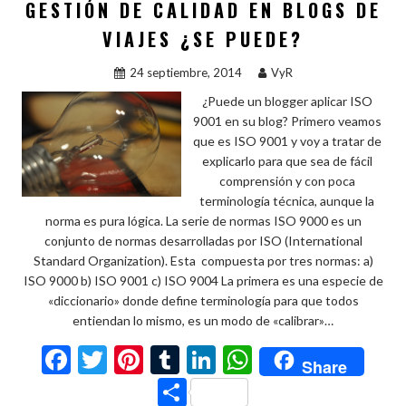
o
p
ar
GESTIÓN DE CALIDAD EN BLOGS DE
k
p
ti
VIAJES ¿SE PUEDE?
r
24 septiembre, 2014
VyR
¿Puede un blogger aplicar ISO
9001 en su blog? Primero veamos
que es ISO 9001 y voy a tratar de
explicarlo para que sea de fácil
comprensión y con poca
terminología técnica, aunque la
norma es pura lógica. La serie de normas ISO 9000 es un
conjunto de normas desarrolladas por ISO (International
Standard Organization). Esta compuesta por tres normas: a)
ISO 9000 b) ISO 9001 c) ISO 9004 La primera es una especie de
«diccionario» donde define terminología para que todos
entiendan lo mismo, es un modo de «calibrar»…
F
T
Pi
T
Li
W
Share
ac
w
nt
u
n
h
C