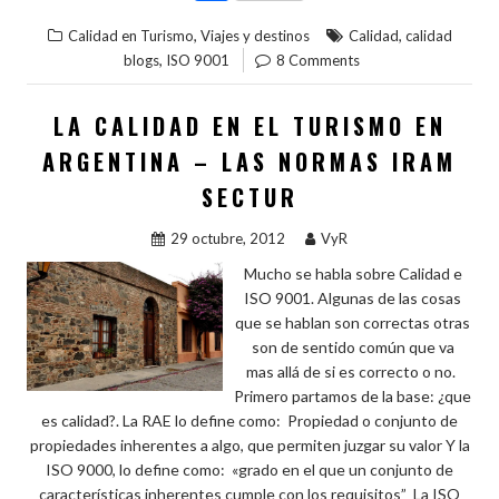
e
itt
er
m
ke
at
o
,
,
Calidad en Turismo
Viajes y destinos
Calidad
calidad
b
er
es
bl
dI
s
m
,
blogs
ISO 9001
8 Comments
o
t
r
n
A
p
o
p
ar
LA CALIDAD EN EL TURISMO EN
k
p
ti
ARGENTINA – LAS NORMAS IRAM
r
SECTUR
29 octubre, 2012
VyR
Mucho se habla sobre Calidad e
ISO 9001. Algunas de las cosas
que se hablan son correctas otras
son de sentido común que va
mas allá de si es correcto o no.
Primero partamos de la base: ¿que
es calidad?. La RAE lo define como: Propiedad o conjunto de
propiedades inherentes a algo, que permiten juzgar su valor Y la
ISO 9000, lo define como: «grado en el que un conjunto de
características inherentes cumple con los requisitos” La ISO