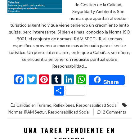
de Gestion de la Calidad,
Seguridad y Ambiente. Son
normas que apuntan al sector
turístico argentino y que viene teniendo un crecimiento lento
quizás, pero interesante. Si bien es mas conocido la Norma ISO
9001, el conjunto de normas IRAM SECTUR, al ser mas
específicos proveen un marco mas adecuado para el sector
turístico. Un punto interesante, en lo que a Cabañas se refiere,
se encuentra en tener un requisito puntual sobre
Responsabilidad…
F
T
Pi
T
Li
W
Share
ac
w
nt
u
n
h
C
e
itt
er
m
ke
at
o
,
,
Calidad en Turismo
Reflexiones
Responsabilidad Social
b
er
es
bl
dI
s
m
,
Normas IRAM Sectur
Responsabilidad Social
2 Comments
o
t
r
n
A
p
o
p
ar
UNA TAREA PENDIENTE EN
k
p