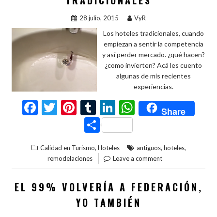
r
28 julio, 2015
VyR
Los hoteles tradicionales, cuando
empiezan a sentir la competencia
y así perder mercado. ¿qué hacen?
¿como invierten? Acá les cuento
algunas de mis recientes
experiencias.
F
T
Pi
T
Li
W
Share
ac
w
nt
u
n
h
C
e
itt
er
m
ke
at
o
,
,
,
Calidad en Turismo
Hoteles
antiguos
hoteles
b
er
es
bl
dI
s
m
remodelaciones
Leave a comment
o
t
r
n
A
p
o
p
ar
EL 99% VOLVERÍA A FEDERACIÓN,
k
p
ti
YO TAMBIÉN