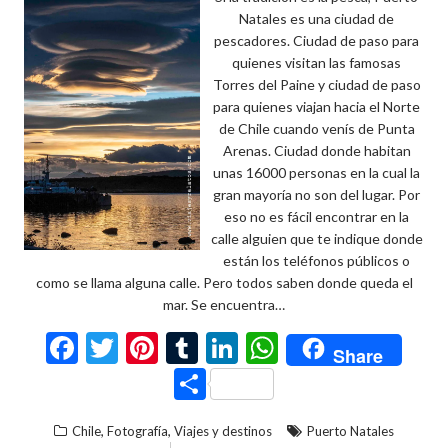
Natales es una ciudad de
pescadores. Ciudad de paso para
quienes visitan las famosas
Torres del Paine y ciudad de paso
para quienes viajan hacia el Norte
de Chile cuando venís de Punta
Arenas. Ciudad donde habitan
unas 16000 personas en la cual la
gran mayoría no son del lugar. Por
eso no es fácil encontrar en la
calle alguien que te indique donde
están los teléfonos públicos o
como se llama alguna calle. Pero todos saben donde queda el
mar. Se encuentra…
F
T
Pi
T
Li
W
Share
ac
w
nt
u
n
h
C
e
itt
er
m
ke
at
o
,
,
Chile
Fotografía
Viajes y destinos
Puerto Natales
b
er
es
bl
dI
s
m