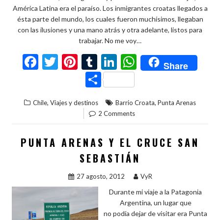
América Latina era el paraíso. Los inmigrantes croatas llegados a
ésta parte del mundo, los cuales fueron muchísimos, llegaban
con las ilusiones y una mano atrás y otra adelante, listos para
trabajar. No me voy…
F
T
Pi
T
Li
W
Share
ac
w
nt
u
n
h
C
e
itt
er
m
ke
at
o
,
,
Chile
Viajes y destinos
Barrio Croata
Punta Arenas
b
er
es
bl
dI
s
m
2 Comments
o
t
r
n
A
p
o
p
ar
PUNTA ARENAS Y EL CRUCE SAN
k
p
ti
SEBASTIÁN
r
27 agosto, 2012
VyR
Durante mi viaje a la Patagonia
Argentina, un lugar que
no podía dejar de visitar era Punta