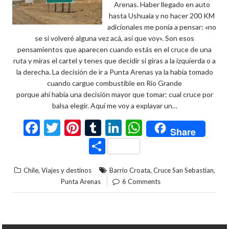
Arenas. Haber llegado en auto
hasta Ushuaia y no hacer 200 KM
adicionales me ponía a pensar: «no
se si volveré alguna vez acá, así que voy». Son esos
pensamientos que aparecen cuando estás en el cruce de una
ruta y miras el cartel y tenes que decidir si giras a la izquierda o a
la derecha. La decisión de ir a Punta Arenas ya la había tomado
cuando cargue combustible en Rio Grande
porque ahí había una decisión mayor que tomar: cual cruce por
balsa elegir. Aquí me voy a explayar un…
F
T
Pi
T
Li
W
Share
ac
w
nt
u
n
h
C
e
itt
er
m
ke
at
o
,
,
,
Chile
Viajes y destinos
Barrio Croata
Cruce San Sebastian
b
er
es
bl
dI
s
m
Punta Arenas
6 Comments
o
t
r
n
A
p
o
p
ar
k
p
ti