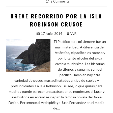
2 Comments
o
t
r
n
A
p
o
p
ar
BREVE RECORRIDO POR LA ISLA
k
p
ti
ROBINSON CRUSOE
r
17 junio, 2014
VyR
El Pacífico para mi siempre fue un
mar misterioso. A diferencia del
Atlántico, el pacifico es rocoso y
por lo tanto el color del agua
cambia muchísimo. Las historias
de tifones y sunamis son del
pacifico. También hay otra
variedad de peces, mas aclimatados al tipo de suelos y
profundidades. La Isla Robinson Crusoe, lo que quizas para
muchos puede parecer un paraíso por su nombre,es el lugar y
una historia en el cual se inspiró la famosa novela de Daniel
Defoe. Pertenece al Archipiélago Juan Fernandez en el medio
de…