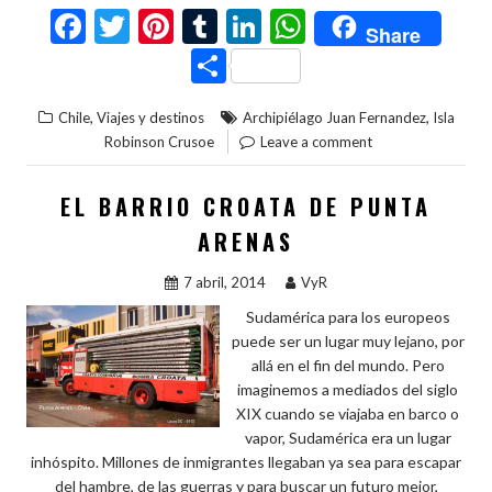
F
T
Pi
T
Li
W
Share
ac
w
nt
u
n
h
C
e
itt
er
m
ke
at
o
,
,
Chile
Viajes y destinos
Archipiélago Juan Fernandez
Isla
b
er
es
bl
dI
s
m
Robinson Crusoe
Leave a comment
o
t
r
n
A
p
o
p
ar
EL BARRIO CROATA DE PUNTA
k
p
ti
ARENAS
r
7 abril, 2014
VyR
Sudamérica para los europeos
puede ser un lugar muy lejano, por
allá en el fin del mundo. Pero
imaginemos a mediados del siglo
XIX cuando se viajaba en barco o
vapor, Sudamérica era un lugar
inhóspito. Millones de inmigrantes llegaban ya sea para escapar
del hambre, de las guerras y para buscar un futuro mejor,