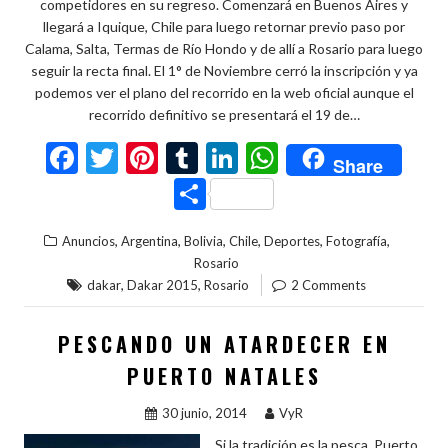
competidores en su regreso. Comenzará en Buenos Aires y
llegará a Iquique, Chile para luego retornar previo paso por
Calama, Salta, Termas de Río Hondo y de allí a Rosario para luego
seguir la recta final. El 1° de Noviembre cerró la inscripción y ya
podemos ver el plano del recorrido en la web oficial aunque el
recorrido definitivo se presentará el 19 de…
F
T
Pi
T
Li
W
Share
ac
w
nt
u
n
h
C
e
itt
er
m
ke
at
o
,
,
,
,
,
,
Anuncios
Argentina
Bolivia
Chile
Deportes
Fotografía
b
er
es
bl
dI
s
m
Rosario
o
t
r
n
A
p
,
,
dakar
Dakar 2015
Rosario
2 Comments
o
p
ar
PESCANDO UN ATARDECER EN
k
p
ti
PUERTO NATALES
r
30 junio, 2014
VyR
Si la tradición es la pesca, Puerto