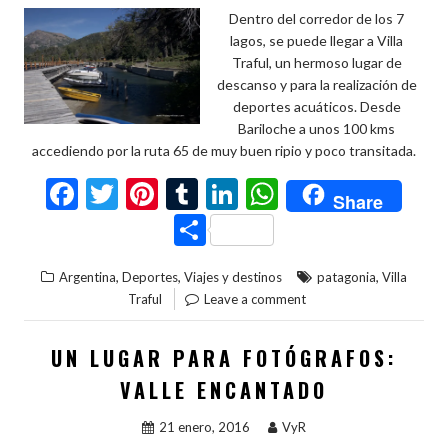
Dentro del corredor de los 7
lagos, se puede llegar a Villa
Traful, un hermoso lugar de
descanso y para la realización de
deportes acuáticos. Desde
Bariloche a unos 100 kms
accediendo por la ruta 65 de muy buen ripio y poco transitada.
F
T
Pi
T
Li
W
Share
ac
w
nt
u
n
h
C
e
itt
er
m
ke
at
o
,
,
,
Argentina
Deportes
Viajes y destinos
patagonia
Villa
b
er
es
bl
dI
s
m
Traful
Leave a comment
o
t
r
n
A
p
o
p
ar
UN LUGAR PARA FOTÓGRAFOS:
k
p
ti
VALLE ENCANTADO
r
21 enero, 2016
VyR