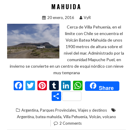
k
p
ti
MAHUIDA
r
20 enero, 2016
VyR
Cerca de Villa Pehuenia, en el
límite con Chile se encuentra el
Volcán Batea Mahuida de unos
1900 metros de altura sobre el
nivel del mar. Administrado por la
comunidad Mapuche Puel, en
invierno se convierte en un centro de esquí nórdico con nieve
muy temprana
F
T
Pi
T
Li
W
Share
ac
w
nt
u
n
h
C
e
itt
er
m
ke
at
o
,
,
Argentina
Parques Provinciales
Viajes y destinos
b
er
es
bl
dI
s
m
,
,
,
,
Argentina
batea mahuida
Villa Pehuenia
Volcán
volcano
o
t
r
n
A
p
2 Comments
o
p