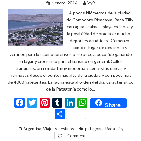
4 enero, 2016
VyR
A pocos kilómetros de la ciudad
de Comodoro Rivadavia, Rada Tilly
con aguas calmas, playa extensa y
la posibilidad de practicar muchos
deportes acuáticos. Comenzó
como el lugar de descanso y
veraneo para los comodorenses pero poco a poco fue ganando
su lugar y creciendo para el turismo en general. Calles
tranquilas, una ciudad muy moderna y con vistas únicas y
hermosas desde el punto mas alto de la ciudad y con poco mas
de 4000 habitantes. La fauna esta al orden del día, característico
de la Patagonia como lo…
F
T
Pi
T
Li
W
Share
ac
w
nt
u
n
h
C
e
itt
er
m
ke
at
o
,
,
Argentina
Viajes y destinos
patagonia
Rada Tilly
b
er
es
bl
dI
s
m
1 Comment