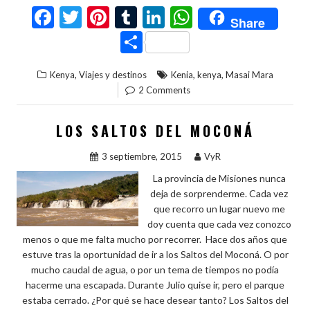
F
T
Pi
T
Li
W
Share
ac
w
nt
u
n
h
C
e
itt
er
m
ke
at
o
,
,
,
Kenya
Viajes y destinos
Kenia
kenya
Masai Mara
b
er
es
bl
dI
s
m
2 Comments
o
t
r
n
A
p
o
p
ar
LOS SALTOS DEL MOCONÁ
k
p
ti
3 septiembre, 2015
VyR
r
La provincia de Misiones nunca
deja de sorprenderme. Cada vez
que recorro un lugar nuevo me
doy cuenta que cada vez conozco
menos o que me falta mucho por recorrer. Hace dos años que
estuve tras la oportunidad de ir a los Saltos del Moconá. O por
mucho caudal de agua, o por un tema de tiempos no podía
hacerme una escapada. Durante Julio quise ir, pero el parque
estaba cerrado. ¿Por qué se hace desear tanto? Los Saltos del