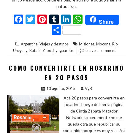
naturaleza.
F
T
Pi
T
Li
W
Share
ac
w
nt
u
n
h
C
e
itt
er
m
ke
at
o
,
,
,
Argentina
Viajes y destinos
Misiones
Mocona
Rio
b
er
es
bl
dI
s
m
,
,
,
Uruguay
Ruta 2
Yaboti
yaguarete
Leave a comment
o
t
r
n
A
p
o
p
ar
COMO CONVERTIRTE EN ROSARINO
k
p
ti
EN 20 PASOS
r
13 agosto, 2015
VyR
Acá 20 pasos para convertirte en
rosarino. Luego de leer la página
de Cintia Zapata Matador
Network sinceramente no me
queda otra que republicar su
contenido porque es muy real. Así