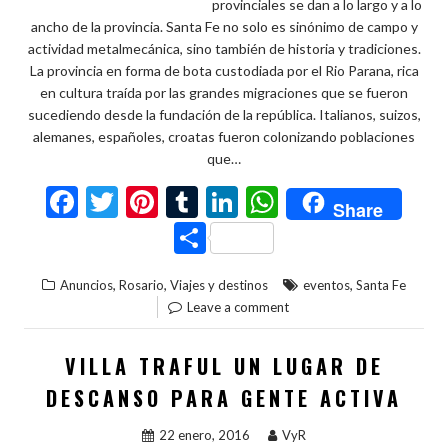
provinciales se dan a lo largo y a lo
ancho de la provincia. Santa Fe no solo es sinónimo de campo y
actividad metalmecánica, sino también de historia y tradiciones.
La provincia en forma de bota custodiada por el Rio Parana, rica
en cultura traída por las grandes migraciones que se fueron
sucediendo desde la fundación de la república. Italianos, suizos,
alemanes, españoles, croatas fueron colonizando poblaciones
que…
F
T
Pi
T
Li
W
Share
ac
w
nt
u
n
h
C
e
itt
er
m
ke
at
o
,
,
,
Anuncios
Rosario
Viajes y destinos
eventos
Santa Fe
b
er
es
bl
dI
s
m
Leave a comment
o
t
r
n
A
p
o
p
ar
VILLA TRAFUL UN LUGAR DE
k
p
ti
DESCANSO PARA GENTE ACTIVA
r
22 enero, 2016
VyR