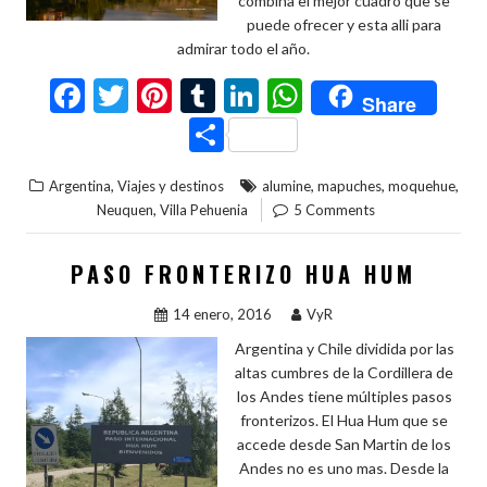
combina el mejor cuadro que se
puede ofrecer y esta alli para
admirar todo el año.
F
T
Pi
T
Li
W
Share
ac
w
nt
u
n
h
C
e
itt
er
m
ke
at
o
,
,
,
,
Argentina
Viajes y destinos
alumine
mapuches
moquehue
b
er
es
bl
dI
s
m
,
Neuquen
Villa Pehuenia
5 Comments
o
t
r
n
A
p
o
p
ar
PASO FRONTERIZO HUA HUM
k
p
ti
14 enero, 2016
VyR
r
Argentina y Chile dividida por las
altas cumbres de la Cordillera de
los Andes tiene múltiples pasos
fronterizos. El Hua Hum que se
accede desde San Martin de los
Andes no es uno mas. Desde la