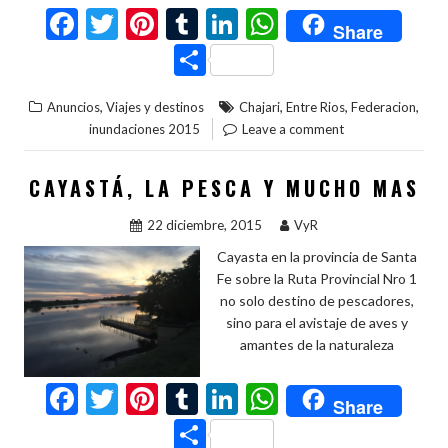
F
T
Pi
T
Li
W
Share
ac
w
nt
u
n
h
C
e
itt
er
m
ke
at
o
,
,
,
,
Anuncios
Viajes y destinos
Chajari
Entre Rios
Federacion
b
er
es
bl
dI
s
m
inundaciones 2015
Leave a comment
o
t
r
n
A
p
o
p
ar
CAYASTÁ, LA PESCA Y MUCHO MAS
k
p
ti
22 diciembre, 2015
VyR
r
Cayasta en la provincia de Santa
Fe sobre la Ruta Provincial Nro 1
no solo destino de pescadores,
sino para el avistaje de aves y
amantes de la naturaleza
F
T
Pi
T
Li
W
Share
ac
w
nt
u
n
h
C