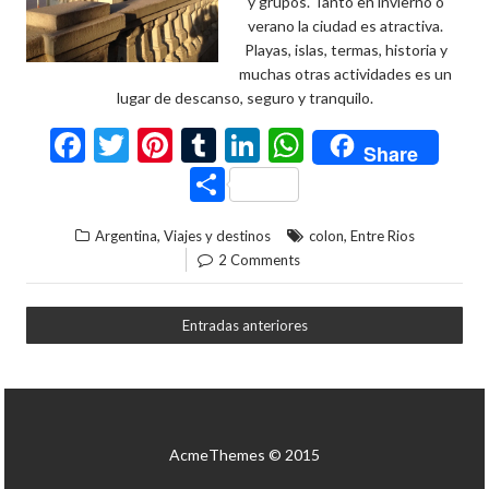
y grupos. Tanto en invierno o
verano la ciudad es atractiva.
Playas, islas, termas, historia y
muchas otras actividades es un
lugar de descanso, seguro y tranquilo.
F
T
Pi
T
Li
W
Share
ac
w
nt
u
n
h
C
e
itt
er
m
ke
at
o
,
,
Argentina
Viajes y destinos
colon
Entre Rios
b
er
es
bl
dI
s
m
2 Comments
o
t
r
n
A
p
o
p
ar
Entradas anteriores
k
p
ti
r
AcmeThemes © 2015