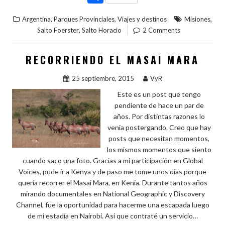
e
itt
er
m
ke
at
o
,
,
,
Argentina
Parques Provinciales
Viajes y destinos
Misiones
b
er
es
bl
dI
s
m
,
Salto Foerster
Salto Horacio
2 Comments
o
t
r
n
A
p
o
p
ar
RECORRIENDO EL MASAI MARA
k
p
ti
25 septiembre, 2015
VyR
r
Este es un post que tengo
pendiente de hace un par de
años. Por distintas razones lo
venia postergando. Creo que hay
posts que necesitan momentos,
los mismos momentos que siento
cuando saco una foto. Gracias a mi participación en Global
Voices, pude ir a Kenya y de paso me tome unos días porque
quería recorrer el Masai Mara, en Kenia. Durante tantos años
mirando documentales en National Geographic y Discovery
Channel, fue la oportunidad para hacerme una escapada luego
de mi estadía en Nairobi. Así que contraté un servicio…