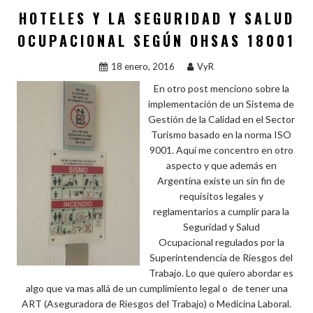
ar
HOTELES Y LA SEGURIDAD Y SALUD
k
p
ti
OCUPACIONAL SEGÚN OHSAS 18001
r
18 enero, 2016
VyR
En otro post menciono sobre la
implementación de un Sistema de
Gestión de la Calidad en el Sector
Turismo basado en la norma ISO
9001. Aquí me concentro en otro
aspecto y que además en
Argentina existe un sin fin de
requisitos legales y
reglamentarios a cumplir para la
Seguridad y Salud
Ocupacional regulados por la
Superintendencia de Riesgos del
Trabajo. Lo que quiero abordar es
algo que va mas allá de un cumplimiento legal o de tener una
ART (Aseguradora de Riesgos del Trabajo) o Medicina Laboral.