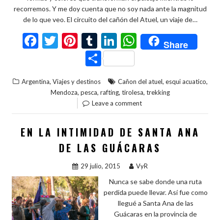
recorremos. Y me doy cuenta que no soy nada ante la magnitud
de lo que veo. El circuito del cañón del Atuel, un viaje de…
F
T
Pi
T
Li
W
Share
ac
w
nt
u
n
h
C
e
itt
er
m
ke
at
o
,
,
,
Argentina
Viajes y destinos
Cañon del atuel
esqui acuatico
b
er
es
bl
dI
s
m
,
,
,
,
Mendoza
pesca
rafting
tirolesa
trekking
o
t
r
n
A
p
Leave a comment
o
p
ar
EN LA INTIMIDAD DE SANTA ANA
k
p
ti
DE LAS GUÁCARAS
r
29 julio, 2015
VyR
Nunca se sabe donde una ruta
perdida puede llevar. Así fue como
llegué a Santa Ana de las
Guácaras en la provincia de