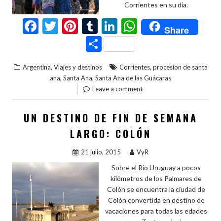
Corrientes en su día.
F
T
Pi
T
Li
W
Share
ac
w
nt
u
n
h
C
e
itt
er
m
ke
at
o
,
,
Argentina
Viajes y destinos
Corrientes
procesion de santa
b
er
es
bl
dI
s
m
,
,
ana
Santa Ana
Santa Ana de las Guácaras
o
t
r
n
A
p
Leave a comment
o
p
ar
UN DESTINO DE FIN DE SEMANA
k
p
ti
LARGO: COLÓN
r
21 julio, 2015
VyR
Sobre el Río Uruguay a pocos
kilómetros de los Palmares de
Colón se encuentra la ciudad de
Colón convertida en destino de
vacaciones para todas las edades