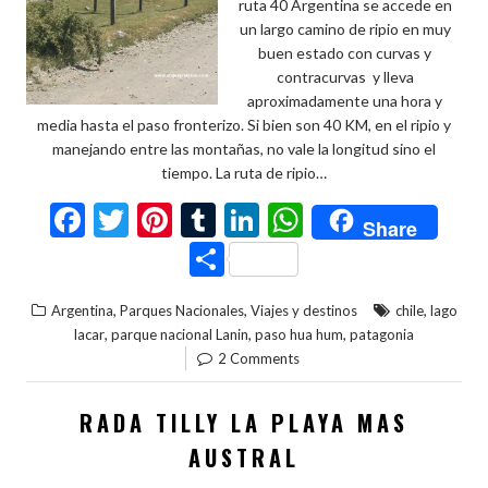
ruta 40 Argentina se accede en
un largo camino de ripio en muy
buen estado con curvas y
contracurvas y lleva
aproximadamente una hora y
media hasta el paso fronterizo. Si bien son 40 KM, en el ripio y
manejando entre las montañas, no vale la longitud sino el
tiempo. La ruta de ripio…
F
T
Pi
T
Li
W
Share
ac
w
nt
u
n
h
C
e
itt
er
m
ke
at
o
,
,
,
Argentina
Parques Nacionales
Viajes y destinos
chile
lago
b
er
es
bl
dI
s
m
,
,
,
lacar
parque nacional Lanin
paso hua hum
patagonia
o
t
r
n
A
p
2 Comments
o
p
ar
RADA TILLY LA PLAYA MAS
k
p
ti
AUSTRAL
r