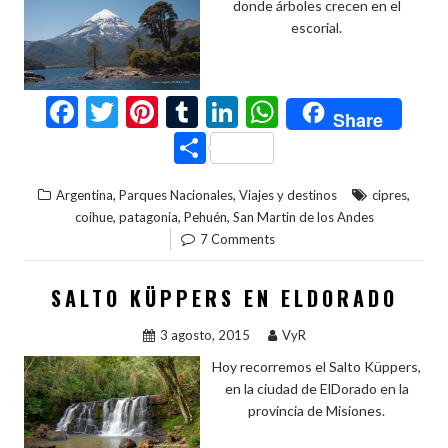
donde árboles crecen en el
escorial.
F
T
Pi
T
Li
W
Share
ac
w
nt
u
n
h
C
e
itt
er
m
ke
at
o
,
,
,
Argentina
Parques Nacionales
Viajes y destinos
cipres
b
er
es
bl
dI
s
m
,
,
,
coihue
patagonia
Pehuén
San Martin de los Andes
o
t
r
n
A
p
7 Comments
o
p
ar
SALTO KÜPPERS EN ELDORADO
k
p
ti
r
3 agosto, 2015
VyR
Hoy recorremos el Salto Küppers,
en la ciudad de ElDorado en la
provincia de Misiones.