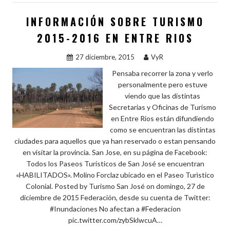
o
t
r
n
A
p
o
p
ar
INFORMACIÓN SOBRE TURISMO
k
p
ti
2015-2016 EN ENTRE RIOS
r
27 diciembre, 2015
VyR
Pensaba recorrer la zona y verlo
personalmente pero estuve
viendo que las distintas
Secretarias y Oficinas de Turismo
en Entre Rios están difundiendo
como se encuentran las distintas
ciudades para aquellos que ya han reservado o estan pensando
en visitar la provincia. San Jose, en su página de Facebook:
Todos los Paseos Turísticos de San José se encuentran
«HABILITADOS». Molino Forclaz ubicado en el Paseo Turìstico
Colonial. Posted by Turismo San José on domingo, 27 de
diciembre de 2015 Federación, desde su cuenta de Twitter:
#Inundaciones No afectan a #Federacion
pic.twitter.com/zybSklwcuA…