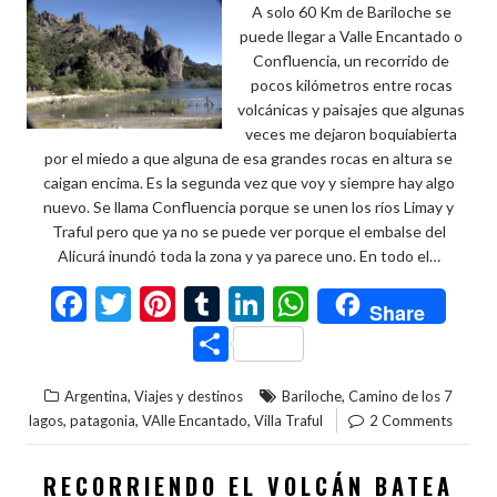
A solo 60 Km de Bariloche se
puede llegar a Valle Encantado o
Confluencia, un recorrido de
pocos kilómetros entre rocas
volcánicas y paisajes que algunas
veces me dejaron boquiabierta
por el miedo a que alguna de esa grandes rocas en altura se
caigan encima. Es la segunda vez que voy y siempre hay algo
nuevo. Se llama Confluencia porque se unen los ríos Limay y
Traful pero que ya no se puede ver porque el embalse del
Alicurá inundó toda la zona y ya parece uno. En todo el…
F
T
Pi
T
Li
W
Share
ac
w
nt
u
n
h
C
e
itt
er
m
ke
at
o
,
,
Argentina
Viajes y destinos
Bariloche
Camino de los 7
b
er
es
bl
dI
s
m
,
,
,
lagos
patagonia
VAlle Encantado
Villa Traful
2 Comments
o
t
r
n
A
p
o
p
ar
RECORRIENDO EL VOLCÁN BATEA