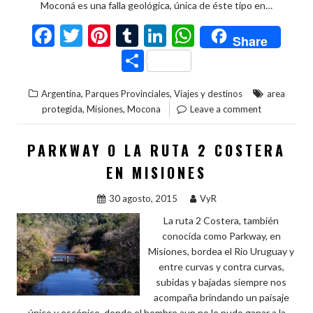
Moconá es una falla geológica, única de éste tipo en…
F
T
Pi
T
Li
W
Share
ac
w
nt
u
n
h
C
e
itt
er
m
ke
at
o
,
,
Argentina
Parques Provinciales
Viajes y destinos
area
b
er
es
bl
dI
s
m
,
,
protegida
Misiones
Mocona
Leave a comment
o
t
r
n
A
p
o
p
ar
PARKWAY O LA RUTA 2 COSTERA
k
p
ti
EN MISIONES
r
30 agosto, 2015
VyR
La ruta 2 Costera, también
conocida como Parkway, en
Misiones, bordea el Rio Uruguay y
entre curvas y contra curvas,
subidas y bajadas siempre nos
acompaña brindando un paisaje
único y escénico, donde el hombre aun no le pudo ganar a la