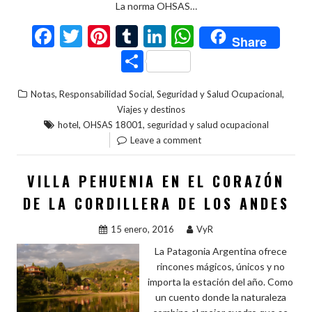
La norma OHSAS…
F
T
Pi
T
Li
W
Share
ac
w
nt
u
n
h
C
e
itt
er
m
ke
at
o
,
,
,
Notas
Responsabilidad Social
Seguridad y Salud Ocupacional
b
er
es
bl
dI
s
m
Viajes y destinos
o
t
r
n
A
p
,
,
hotel
OHSAS 18001
seguridad y salud ocupacional
o
p
Leave a comment
ar
k
p
ti
VILLA PEHUENIA EN EL CORAZÓN
r
DE LA CORDILLERA DE LOS ANDES
15 enero, 2016
VyR
La Patagonia Argentina ofrece
rincones mágicos, únicos y no
importa la estación del año. Como
un cuento donde la naturaleza