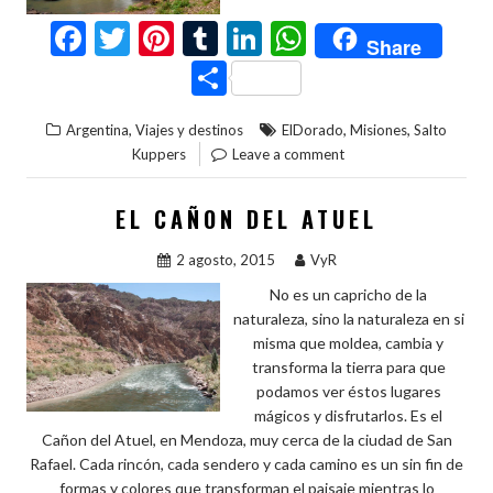
F
T
Pi
T
Li
W
Share
ac
w
nt
u
n
h
C
e
itt
er
m
ke
at
o
,
,
,
Argentina
Viajes y destinos
ElDorado
Misiones
Salto
b
er
es
bl
dI
s
m
Kuppers
Leave a comment
o
t
r
n
A
p
o
p
ar
EL CAÑON DEL ATUEL
k
p
ti
2 agosto, 2015
VyR
r
No es un capricho de la
naturaleza, sino la naturaleza en si
misma que moldea, cambia y
transforma la tierra para que
podamos ver éstos lugares
mágicos y disfrutarlos. Es el
Cañon del Atuel, en Mendoza, muy cerca de la ciudad de San
Rafael. Cada rincón, cada sendero y cada camino es un sin fin de
formas y colores que transforman el paisaje mientras lo