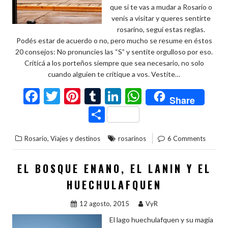
que si te vas a mudar a Rosario o
venis a visitar y queres sentirte
rosarino, seguí estas reglas.
Podés estar de acuerdo o no, pero mucho se resume en éstos
20 consejos: No pronuncies las “S” y sentite orgulloso por eso.
Criticá a los porteños siempre que sea necesario, no solo
cuando alguien te critique a vos. Vestite…
F
T
Pi
T
Li
W
Share
ac
w
nt
u
n
h
C
e
itt
er
m
ke
at
o
,
Rosario
Viajes y destinos
rosarinos
6 Comments
b
er
es
bl
dI
s
m
o
t
r
n
A
p
EL BOSQUE ENANO, EL LANIN Y EL
o
p
ar
HUECHULAFQUEN
k
p
ti
12 agosto, 2015
VyR
r
El lago huechulafquen y su magia