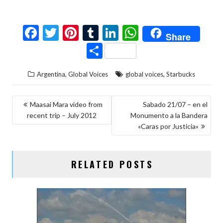
F
T
Pi
T
Li
W
Share
ac
w
nt
u
n
h
C
e
itt
er
m
ke
at
o
,
,
Argentina
Global Voices
global voices
Starbucks
b
er
es
bl
dI
s
m
o
t
r
n
A
p
NAVEGACIÓN
Maasai Mara video from
Sabado 21/07 – en el
o
p
ar
recent trip – July 2012
Monumento a la Bandera
DE
k
p
ti
«Caras por Justicia»
ENTRADAS
r
RELATED POSTS