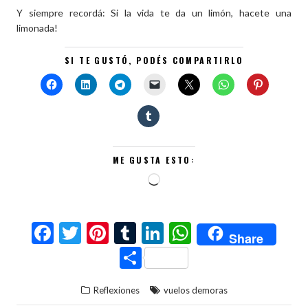
Y siempre recordá: Si la vida te da un limón, hacete una
limonada!
SI TE GUSTÓ, PODÉS COMPARTIRLO
ME GUSTA ESTO:
Cargando...
F
T
Pi
T
Li
W
Share
ac
w
nt
u
n
h
C
e
itt
er
m
ke
at
o
Reflexiones
vuelos demoras
b
er
es
bl
dI
s
m