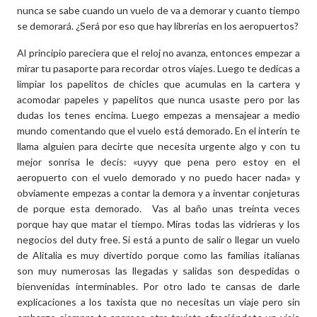
nunca se sabe cuando un vuelo de va a demorar y cuanto tiempo
se demorará. ¿Será por eso que hay librerías en los aeropuertos?
Al principio pareciera que el reloj no avanza, entonces empezar a
mirar tu pasaporte para recordar otros viajes. Luego te dedicas a
limpiar los papelitos de chicles que acumulas en la cartera y
acomodar papeles y papelitos que nunca usaste pero por las
dudas los tenes encima. Luego empezas a mensajear a medio
mundo comentando que el vuelo está demorado. En el interín te
llama alguien para decirte que necesita urgente algo y con tu
mejor sonrisa le decís: «uyyy que pena pero estoy en el
aeropuerto con el vuelo demorado y no puedo hacer nada» y
obviamente empezas a contar la demora y a inventar conjeturas
de porque esta demorado. Vas al baño unas treinta veces
porque hay que matar el tiempo. Miras todas las vidrieras y los
negocios del duty free. Si está a punto de salir o llegar un vuelo
de Alitalia es muy divertido porque como las familias italianas
son muy numerosas las llegadas y salidas son despedidas o
bienvenidas interminables. Por otro lado te cansas de darle
explicaciones a los taxista que no necesitas un viaje pero sin