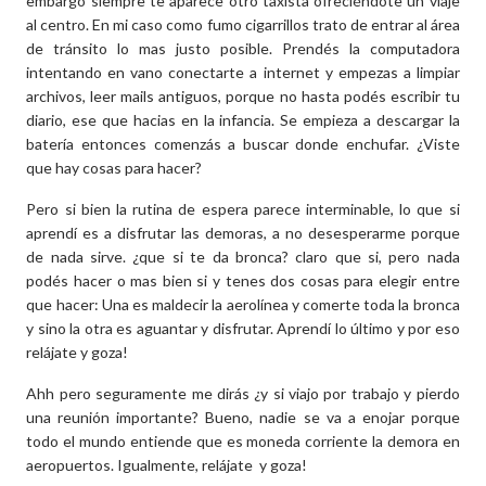
embargo siempre te aparece otro taxista ofreciéndote un viaje
al centro. En mi caso como fumo cigarrillos trato de entrar al área
de tránsito lo mas justo posible. Prendés la computadora
intentando en vano conectarte a internet y empezas a limpiar
archivos, leer mails antiguos, porque no hasta podés escribir tu
diario, ese que hacias en la infancia. Se empieza a descargar la
batería entonces comenzás a buscar donde enchufar. ¿Viste
que hay cosas para hacer?
Pero si bien la rutina de espera parece interminable, lo que si
aprendí es a disfrutar las demoras, a no desesperarme porque
de nada sirve. ¿que si te da bronca? claro que si, pero nada
podés hacer o mas bien si y tenes dos cosas para elegir entre
que hacer: Una es maldecir la aerolínea y comerte toda la bronca
y sino la otra es aguantar y disfrutar. Aprendí lo último y por eso
relájate y goza!
Ahh pero seguramente me dirás ¿y si viajo por trabajo y pierdo
una reunión importante? Bueno, nadie se va a enojar porque
todo el mundo entiende que es moneda corriente la demora en
aeropuertos. Igualmente, relájate y goza!