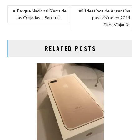
o
t
r
n
A
p
NAVEGACIÓN
Parque Nacional Sierra de
#11destinos de Argentina
o
p
ar
las Quijadas – San Luis
para visitar en 2014
DE
k
p
ti
#RedViajar
ENTRADAS
r
RELATED POSTS