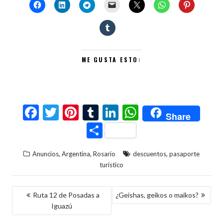
ME GUSTA ESTO:
F
T
Pi
T
Li
W
Share
ac
w
nt
u
n
h
C
e
itt
er
m
ke
at
o
,
,
,
Anuncios
Argentina
Rosario
descuentos
pasaporte
b
er
es
bl
dI
s
m
turistico
o
t
r
n
A
p
o
p
ar
NAVEGACIÓN
Ruta 12 de Posadas a
¿Geishas, geikos o maikos?
k
p
ti
Iguazú
DE