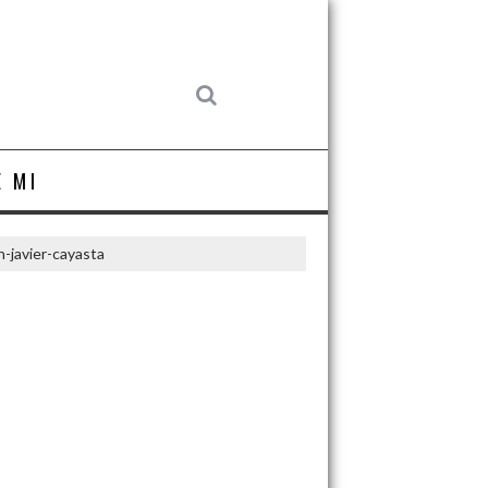
E MI
n-javier-cayasta