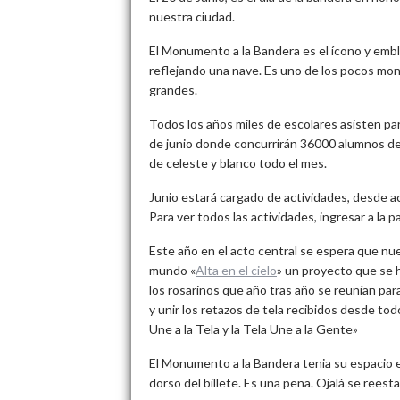
nuestra ciudad.
El Monumento a la Bandera es el ícono y emb
reflejando una nave. Es uno de los pocos mo
grandes.
Todos los años miles de escolares asisten par
de junio donde concurrirán 36000 alumnos de to
de celeste y blanco todo el mes.
Junio estará cargado de actividades, desde ac
Para ver todos las actividades, ingresar a la pa
Este año en el acto central se espera que n
mundo «
Alta en el cielo
» un proyecto que se h
los rosarinos que año tras año se reunían pa
y unir los retazos de tela recibidos desde t
Une a la Tela y la Tela Une a la Gente»
El Monumento a la Bandera tenia su espacio en
dorso del billete. Es una pena. Ojalá se reest