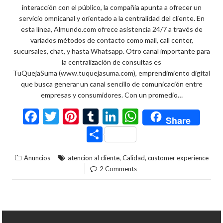
interacción con el público, la compañía apunta a ofrecer un
servicio omnicanal y orientado a la centralidad del cliente. En
esta línea, Almundo.com ofrece asistencia 24/7 a través de
variados métodos de contacto como mail, call center,
sucursales, chat, y hasta Whatsapp. Otro canal importante para
la centralización de consultas es
TuQuejaSuma (www.tuquejasuma.com), emprendimiento digital
que busca generar un canal sencillo de comunicación entre
empresas y consumidores. Con un promedio…
F
T
Pi
T
Li
W
Share
ac
w
nt
u
n
h
C
e
itt
er
m
ke
at
o
,
,
Anuncios
atencion al cliente
Calidad
customer experience
b
er
es
bl
dI
s
m
2 Comments
o
t
r
n
A
p
o
p
ar
k
p
ti