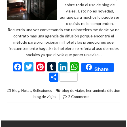
sobre todo el uso de blog de
viajes. Esto no es novedad,
aunque para muchos lo puede ser
o quizás no lo comprenden.
Recuerdo una vez conversando con un hotelero me decía: ya no
contrato mas una agencia de difusión porque encontré el
método para promocionar mi hotel y las promociones que
frecuentemente hago. Este hotelero se refería al uso de redes
sociales ya que el veía que poner un aviso…
F
T
Pi
T
Li
W
Share
ac
w
nt
u
n
h
C
e
itt
er
m
ke
at
o
,
,
,
Blog
Notas
Reflexiones
blog de viajes
herramienta difusion
b
er
es
bl
dI
s
m
blog de viajes
2 Comments
o
t
r
n
A
p
o
p
ar
k
p
ti