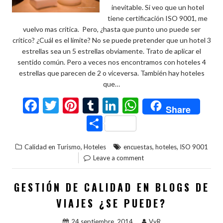
inevitable. Si veo que un hotel
tiene certificación ISO 9001, me
vuelvo mas crítica. Pero, ¿hasta que punto uno puede ser
crítico? ¿Cuál es el límite? No se puede pretender que un hotel 3
estrellas sea un 5 estrellas obviamente. Trato de aplicar el
sentido común. Pero a veces nos encontramos con hoteles 4
estrellas que parecen de 2 o viceversa. También hay hoteles
que…
F
T
Pi
T
Li
W
Share
ac
w
nt
u
n
h
C
e
itt
er
m
ke
at
o
,
,
,
Calidad en Turismo
Hoteles
encuestas
hoteles
ISO 9001
b
er
es
bl
dI
s
m
Leave a comment
o
t
r
n
A
p
o
p
ar
GESTIÓN DE CALIDAD EN BLOGS DE
k
p
ti
VIAJES ¿SE PUEDE?
r
24 septiembre, 2014
VyR