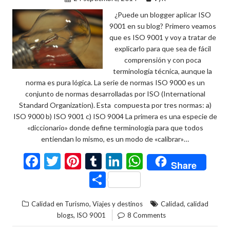
¿Puede un blogger aplicar ISO
9001 en su blog? Primero veamos
que es ISO 9001 y voy a tratar de
explicarlo para que sea de fácil
comprensión y con poca
terminología técnica, aunque la
norma es pura lógica. La serie de normas ISO 9000 es un
conjunto de normas desarrolladas por ISO (International
Standard Organization). Esta compuesta por tres normas: a)
ISO 9000 b) ISO 9001 c) ISO 9004 La primera es una especie de
«diccionario» donde define terminología para que todos
entiendan lo mismo, es un modo de «calibrar»…
F
T
Pi
T
Li
W
Share
ac
w
nt
u
n
h
C
e
itt
er
m
ke
at
o
,
,
Calidad en Turismo
Viajes y destinos
Calidad
calidad
b
er
es
bl
dI
s
m
,
blogs
ISO 9001
8 Comments
o
t
r
n
A
p