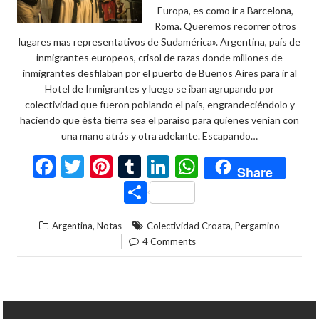
Europa, es como ir a Barcelona,
Roma. Queremos recorrer otros
lugares mas representativos de Sudamérica». Argentina, país de
inmigrantes europeos, crisol de razas donde millones de
inmigrantes desfilaban por el puerto de Buenos Aires para ir al
Hotel de Inmigrantes y luego se iban agrupando por
colectividad que fueron poblando el país, engrandeciéndolo y
haciendo que ésta tierra sea el paraíso para quienes venían con
una mano atrás y otra adelante. Escapando…
F
T
Pi
T
Li
W
Share
ac
w
nt
u
n
h
C
e
itt
er
m
ke
at
o
,
,
Argentina
Notas
Colectividad Croata
Pergamino
b
er
es
bl
dI
s
m
4 Comments
o
t
r
n
A
p
o
p
ar
k
p
ti