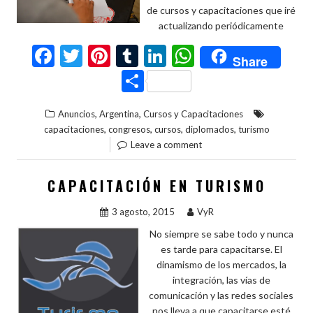
de cursos y capacitaciones que iré
actualizando periódicamente
F
T
Pi
T
Li
W
Share
ac
w
nt
u
n
h
C
e
itt
er
m
ke
at
o
,
,
Anuncios
Argentina
Cursos y Capacitaciones
b
er
es
bl
dI
s
m
,
,
,
,
capacitaciones
congresos
cursos
diplomados
turismo
o
t
r
n
A
p
Leave a comment
o
p
ar
CAPACITACIÓN EN TURISMO
k
p
ti
r
3 agosto, 2015
VyR
No siempre se sabe todo y nunca
es tarde para capacitarse. El
dinamismo de los mercados, la
integración, las vías de
comunicación y las redes sociales
nos lleva a que capacitarse esté