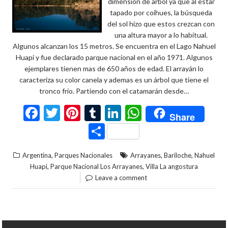
dimensión de arbol ya que al estar
tapado por coihues, la búsqueda
del sol hizo que estos crezcan con
una altura mayor a lo habitual.
Algunos alcanzan los 15 metros. Se encuentra en el Lago Nahuel
Huapi y fue declarado parque nacional en el año 1971. Algunos
ejemplares tienen mas de 650 años de edad. El arrayán lo
caracteriza su color canela y ademas es un árbol que tiene el
tronco frío. Partiendo con el catamarán desde…
F
T
Pi
T
Li
W
Share
ac
w
nt
u
n
h
C
e
itt
er
m
ke
at
o
,
,
,
Argentina
Parques Nacionales
Arrayanes
Bariloche
Nahuel
b
er
es
bl
dI
s
m
,
,
Huapi
Parque Nacional Los Arrayanes
Villa La angostura
o
t
r
n
A
p
Leave a comment
o
p
ar
k
p
ti