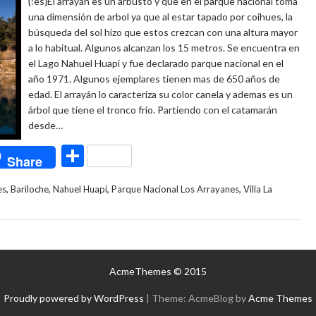
{:es}El arrayán es un arbusto y que en el parque nacional toma
una dimensión de arbol ya que al estar tapado por coihues, la
búsqueda del sol hizo que estos crezcan con una altura mayor
a lo habitual. Algunos alcanzan los 15 metros. Se encuentra en
el Lago Nahuel Huapi y fue declarado parque nacional en el
año 1971. Algunos ejemplares tienen mas de 650 años de
edad. El arrayán lo caracteriza su color canela y ademas es un
árbol que tiene el tronco frío. Partiendo con el catamarán
desde…
C
Share
o
,
,
,
,
es
Bariloche
Nahuel Huapi
Parque Nacional Los Arrayanes
Villa La
m
p
ar
ti
AcmeThemes © 2015
r
Proudly powered by WordPress
|
Theme: AcmeBlog by
Acme Themes