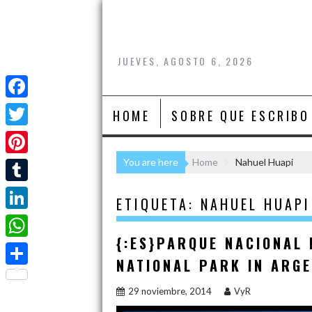
Skip
to
content
JUEVES, AGOSTO 6, 2026
F
HOME
SOBRE QUE ESCRIBO
a
T
c
w
You are here
Home
Nahuel Huapi
P
e
i
i
T
b
ETIQUETA:
NAHUEL HUAPI
t
n
u
o
L
t
t
m
{:ES}PARQUE NACIONAL 
o
i
e
W
e
b
NATIONAL PARK IN ARGE
k
n
r
h
r
C
l
k
29 noviembre, 2014
VyR
a
e
o
r
e