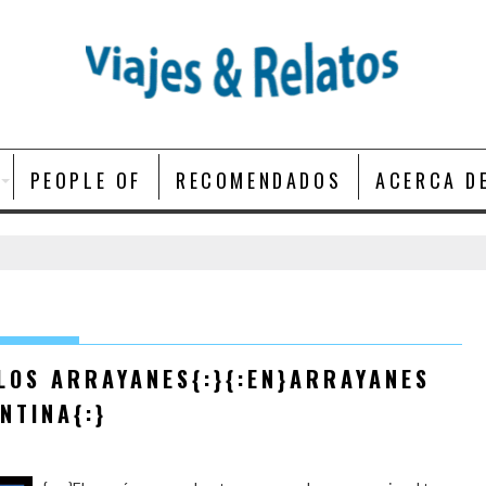
PEOPLE OF
RECOMENDADOS
ACERCA D
LOS ARRAYANES{:}{:EN}ARRAYANES
NTINA{:}