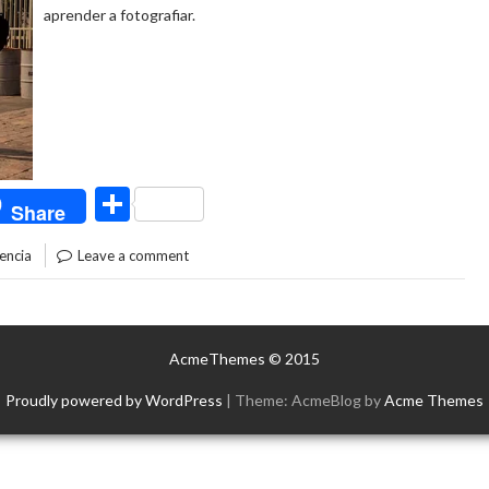
aprender a fotografiar.
C
Share
o
encia
Leave a comment
m
p
ar
AcmeThemes © 2015
ti
Proudly powered by WordPress
|
Theme: AcmeBlog by
Acme Themes
r