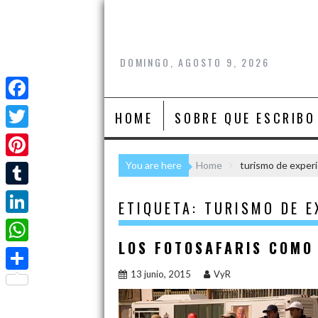
Skip
to
content
DOMINGO, AGOSTO 9, 2026
F
HOME
SOBRE QUE ESCRIBO
a
T
c
w
You are here
Home
turismo de experi
P
e
i
i
T
b
ETIQUETA:
TURISMO DE E
t
n
u
o
L
t
t
m
LOS FOTOSAFARIS COMO
o
i
e
W
e
b
k
n
13 junio, 2015
VyR
r
h
r
C
l
k
a
e
o
r
e