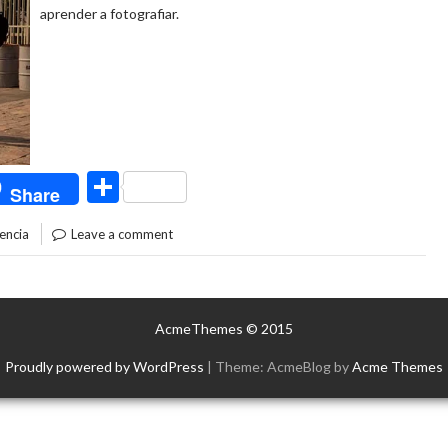
aprender a fotografiar.
C
Share
o
encia
Leave a comment
m
p
ar
AcmeThemes © 2015
ti
Proudly powered by WordPress
|
Theme: AcmeBlog by
Acme Themes
r