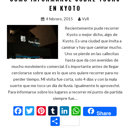
EN KYOTO
4 febrero, 2015
VyR
Recientemente pude recorrer
Kyoto o mejor dicho, algo de
Kyoto. Es una ciudad que invita a
caminar y hay que caminar mucho.
Uno se pierde en las callecitas
hasta que da con avenidas de
mucho movimiento comercial. Es importante antes de llegar
cerciorarse sobre que es lo que uno quiere recorrer para no
perder tiempo. Mi visita fue corta, solo 4 días y con la mala
suerte que me toco un día de lluvia. Igualmente lo aproveché.
Para informarse sobre los lugares a recorrer mi punto de partida
siempre fue…
F
T
Pi
T
Li
W
Share
ac
w
nt
u
n
h
C
e
itt
er
m
ke
at