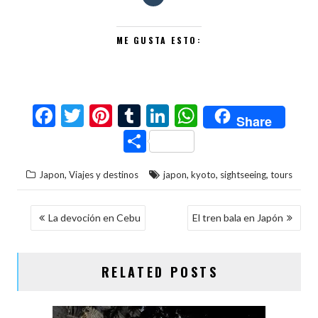
ME GUSTA ESTO:
F
T
Pi
T
Li
W
Share
ac
w
nt
u
n
h
C
e
itt
er
m
ke
at
o
,
,
,
,
Japon
Viajes y destinos
japon
kyoto
sightseeing
tours
b
er
es
bl
dI
s
m
o
t
r
n
A
p
NAVEGACIÓN
La devoción en Cebu
El tren bala en Japón
o
p
ar
DE
k
p
ti
ENTRADAS
RELATED POSTS
r