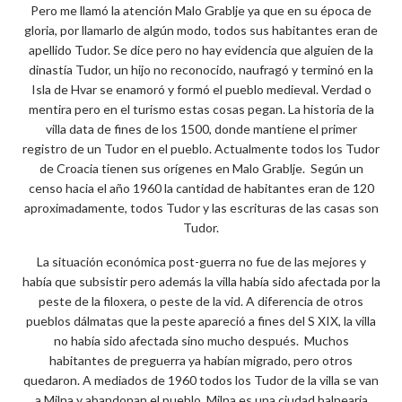
Pero me llamó la atención Malo Grablje ya que en su época de
gloria, por llamarlo de algún modo, todos sus habitantes eran de
apellido Tudor. Se dice pero no hay evidencia que alguien de la
dinastía Tudor, un hijo no reconocido, naufragó y terminó en la
Isla de Hvar se enamoró y formó el pueblo medieval. Verdad o
mentira pero en el turismo estas cosas pegan. La historia de la
villa data de fines de los 1500, donde mantiene el primer
registro de un Tudor en el pueblo. Actualmente todos los Tudor
de Croacia tienen sus orígenes en Malo Grablje. Según un
censo hacia el año 1960 la cantidad de habitantes eran de 120
aproximadamente, todos Tudor y las escrituras de las casas son
Tudor.
La situación económica post-guerra no fue de las mejores y
había que subsistir pero además la villa había sido afectada por la
peste de la filoxera, o peste de la vid. A diferencia de otros
pueblos dálmatas que la peste apareció a fines del S XIX, la villa
no había sido afectada sino mucho después. Muchos
habitantes de preguerra ya habían migrado, pero otros
quedaron. A mediados de 1960 todos los Tudor de la villa se van
a Milna y abandonan el pueblo. Milna es una ciudad balnearia