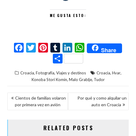
ME GUSTA ESTO:
F
T
Pi
T
Li
W
Share
ac
w
nt
u
n
h
C
e
itt
er
m
ke
at
o
,
,
,
,
Croacia
Fotografía
Viajes y destinos
Croacia
Hvar
b
er
es
bl
dI
s
m
,
,
Konoba Stori Komin
Malo Grablje
Tudor
o
t
r
n
A
p
o
p
ar
NAVEGACIÓN
Cientos de familias volaron
Por qué y como alquilar un
k
p
ti
por primera vez en avión
auto en Croacia
DE
r
ENTRADAS
RELATED POSTS