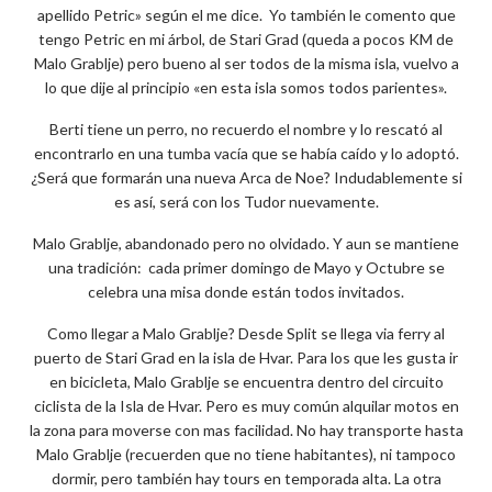
apellido Petric» según el me dice. Yo también le comento que
tengo Petric en mi árbol, de Stari Grad (queda a pocos KM de
Malo Grablje) pero bueno al ser todos de la misma isla, vuelvo a
lo que dije al principio «en esta isla somos todos parientes».
Berti tiene un perro, no recuerdo el nombre y lo rescató al
encontrarlo en una tumba vacía que se había caído y lo adoptó.
¿Será que formarán una nueva Arca de Noe? Indudablemente si
es así, será con los Tudor nuevamente.
Malo Grablje, abandonado pero no olvidado. Y aun se mantiene
una tradición: cada primer domingo de Mayo y Octubre se
celebra una misa donde están todos invitados.
Como llegar a Malo Grablje? Desde Split se llega via ferry al
puerto de Stari Grad en la isla de Hvar. Para los que les gusta ir
en bicicleta, Malo Grablje se encuentra dentro del circuito
ciclista de la Isla de Hvar. Pero es muy común alquilar motos en
la zona para moverse con mas facilidad. No hay transporte hasta
Malo Grablje (recuerden que no tiene habitantes), ni tampoco
dormir, pero también hay tours en temporada alta. La otra