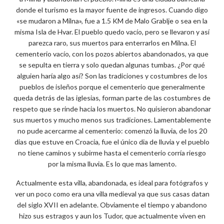
donde el turismo es la mayor fuente de ingresos. Cuando digo
«se mudaron a Milna», fue a 1.5 KM de Malo Grablje o sea en la
misma Isla de Hvar. El pueblo quedo vacío, pero se llevaron y así
parezca raro, sus muertos para enterrarlos en Milna. El
cementerio vacío, con los pozos abiertos abandonados, ya que
se sepulta en tierra y solo quedan algunas tumbas. ¿Por qué
alguien haría algo así? Son las tradiciones y costumbres de los
pueblos de isleños porque el cementerio que generalmente
queda detrás de las iglesias, forman parte de las costumbres de
respeto que se rinde hacia los muertos. No quisieron abandonar
sus muertos y mucho menos sus tradiciones. Lamentablemente
no pude acercarme al cementerio: comenzó la lluvia, de los 20
dias que estuve en Croacia, fue el único dia de lluvia y el pueblo
no tiene caminos y subirme hasta el cementerio corría riesgo
por la misma lluvia. Es lo que mas lamento.
Actualmente esta villa, abandonada, es ideal para fotógrafos y
ver un poco como era una villa medieval ya que sus casas datan
del siglo XVII en adelante. Obviamente el tiempo y abandono
hizo sus estragos y aun los Tudor, que actualmente viven en