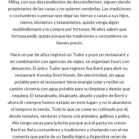
Milna, con sus descendientes de descendientes, siguen siendo
propietarios de las casas y no quieren venderlas. Las tradiciones
o costumbres o pensar que dejar las tierras y casas a sus hijos,
nietos, bisnietos y tataranietos, quizás venga algún
multlimillonario y lo compre por fortunas. Ni ellos saben que
fortuna pedir, quizás porque las tradiciones y costumbres no
tienen precio.
Hace un par de años regresó un Tudor y puso un restaurant y
en combinación con agencias de viajes, se organizan tours con
almuerzos. El único Tudor que regreso fue Berti para abrir su
restaurant Konoba Stori Komin. Sin electricidad, sin agua
potable pero el restaurant tiene energía solar y recibe un
camión cisterna con agua potable para su limpieza y demás que
requiera. El tatarabuelo, bisabuelo, abuelo y padre de Berti y
ahora él «siempre hemos estado en este lugar» y no lo abandono
ni tampoco lo vendo. Todo lo que se come es cultivado por él,
desde tomates, verduras y hasta cría animales, gallinas y pollos.
«No tengo vacas para la leche porque acá el pasto no crece»
Berti es fiel a costumbres y tradiciones y charlando con el me
comenta que parte de su familia migró a Argentina «eran de