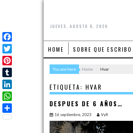
Skip
to
content
JUEVES, AGOSTO 6, 2026
F
HOME
SOBRE QUE ESCRIBO
a
T
c
w
You are here
Home
Hvar
P
e
i
i
T
b
ETIQUETA:
HVAR
t
n
u
o
L
t
t
m
DESPUES DE 6 AÑOS…
o
i
e
W
e
b
k
n
16 septiembre, 2023
VyR
r
h
r
C
l
k
a
e
o
r
e