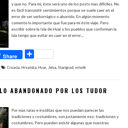
y que no. Para mi, éste será uno de los posts mas difíciles. No
es fácil transmitir sentimientos porque se suele caer en el
error de ser verborrágico o aburrido. En algún momento
comente lo importante que fue para mi éste viaje. Pero
escribir sobre la Isla de Hvar y los pueblos que conforman la
isla tengo que evitar en caer en el error…
C
Share
o
,
,
,
,
,
Croacia
Hrvatska
Hvar
Jelsa
Starigrad
vrisnik
m
p
ar
BLO ABANDONADO POR LOS TUDOR
ti
r
Por mas raras e insólitas que nos puedan parecer las
tradiciones y costumbres, son justamente eso: tradiciones y
costumbres. Pero pueden existir algunas que nuestras