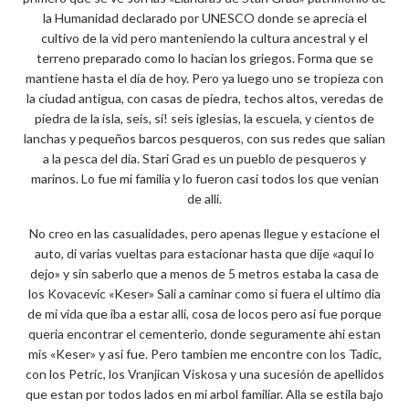
la Humanidad declarado por UNESCO donde se aprecia el
cultivo de la vid pero manteniendo la cultura ancestral y el
terreno preparado como lo hacian los griegos. Forma que se
mantiene hasta el día de hoy. Pero ya luego uno se tropieza con
la ciudad antigua, con casas de piedra, techos altos, veredas de
piedra de la isla, seis, sí! seis iglesias, la escuela, y cientos de
lanchas y pequeños barcos pesqueros, con sus redes que salian
a la pesca del dia. Stari Grad es un pueblo de pesqueros y
marinos. Lo fue mi familia y lo fueron casi todos los que venian
de alli.
No creo en las casualidades, pero apenas llegue y estacione el
auto, di varias vueltas para estacionar hasta que dije «aqui lo
dejo» y sin saberlo que a menos de 5 metros estaba la casa de
los Kovacevic «Keser» Sali a caminar como si fuera el ultimo dia
de mi vida que iba a estar alli, cosa de locos pero asi fue porque
queria encontrar el cementerio, donde seguramente ahi estan
mis «Keser» y asi fue. Pero tambien me encontre con los Tadic,
con los Petric, los Vranjican Viskosa y una sucesión de apellidos
que estan por todos lados en mi arbol familiar. Alla se estila bajo