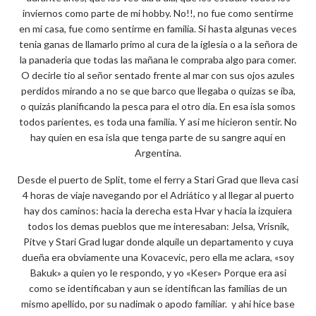
inviernos como parte de mi hobby. No!!, no fue como sentirme
en mi casa, fue como sentirme en familia. Si hasta algunas veces
tenia ganas de llamarlo primo al cura de la iglesia o a la señora de
la panaderia que todas las mañana le compraba algo para comer.
O decirle tio al señor sentado frente al mar con sus ojos azules
perdidos mirando a no se que barco que llegaba o quizas se iba,
o quizás planificando la pesca para el otro dia. En esa isla somos
todos parientes, es toda una familia. Y asi me hicieron sentir. No
hay quien en esa isla que tenga parte de su sangre aquí en
Argentina.
Desde el puerto de Split, tome el ferry a Stari Grad que lleva casi
4 horas de viaje navegando por el Adriático y al llegar al puerto
hay dos caminos: hacia la derecha esta Hvar y hacia la izquiera
todos los demas pueblos que me interesaban: Jelsa, Vrisnik,
Pitve y Stari Grad lugar donde alquile un departamento y cuya
dueña era obviamente una Kovacevic, pero ella me aclara, «soy
Bakuk» a quien yo le respondo, y yo «Keser» Porque era asi
como se identificaban y aun se identifican las familias de un
mismo apellido, por su nadimak o apodo familiar. y ahi hice base