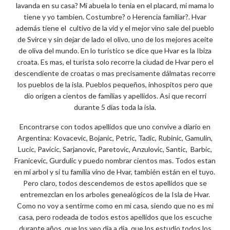
lavanda en su casa? Mi abuela lo tenia en el placard, mi mama lo
tiene y yo tambien. Costumbre? o Herencia familiar?. Hvar
además tiene el cultivo de la vid y el mejor vino sale del pueblo
de Svirce y sin dejar de lado el olivo, uno de los mejores aceite
de oliva del mundo. En lo turistico se dice que Hvar es la Ibiza
croata. Es mas, el turista solo recorre la ciudad de Hvar pero el
descendiente de croatas o mas precisamente dálmatas recorre
los pueblos de la isla. Pueblos pequeños, inhospitos pero que
dio origen a cientos de familias y apellidos. Asi que recorri
durante 5 dias toda la isla.
Encontrarse con todos apellidos que uno convive a diario en
Argentina: Kovacevic, Bojanic, Petric, Tadic, Rubinic, Gamulin,
Lucic, Pavicic, Sarjanovic, Paretovic, Anzulovic, Santic, Barbic,
Franicevic, Gurdulic y puedo nombrar cientos mas. Todos estan
en mi arbol y si tu familia vino de Hvar, también están en el tuyo.
Pero claro, todos descendemos de estos apellidos que se
entremezclan en los arboles genealógicos de la Isla de Hvar.
Como no voy a sentirme como en mi casa, siendo que no es mi
casa, pero rodeada de todos estos apellidos que los escuche
durante años, que los veo dia a dia, que los estudio todos los