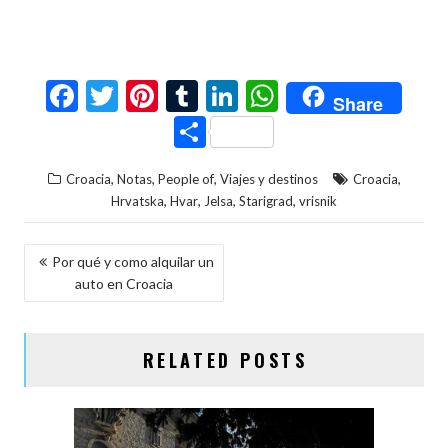
F
T
Pi
T
Li
W
Share
ac
w
nt
u
n
h
C
e
itt
er
m
ke
at
o
,
,
,
,
Croacia
Notas
People of
Viajes y destinos
Croacia
b
er
es
bl
dI
s
m
,
,
,
,
Hrvatska
Hvar
Jelsa
Starigrad
vrisnik
o
t
r
n
A
p
o
p
ar
NAVEGACIÓN
Por qué y como alquilar un
k
p
ti
auto en Croacia
DE
r
ENTRADAS
RELATED POSTS