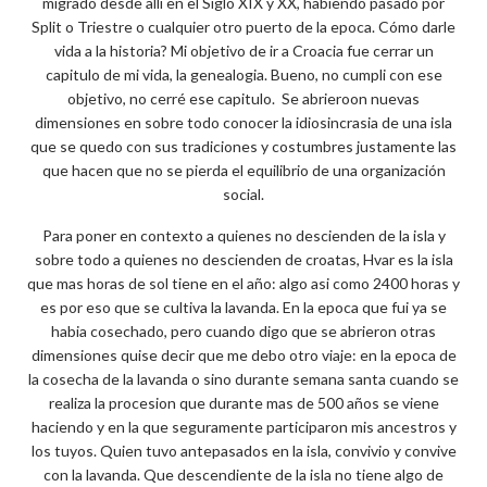
migrado desde allí en el Siglo XIX y XX, habiendo pasado por
Split o Triestre o cualquier otro puerto de la epoca. Cómo darle
vida a la historia? Mi objetivo de ir a Croacia fue cerrar un
capitulo de mi vida, la genealogia. Bueno, no cumpli con ese
objetivo, no cerré ese capitulo. Se abrieroon nuevas
dimensiones en sobre todo conocer la idiosincrasia de una isla
que se quedo con sus tradiciones y costumbres justamente las
que hacen que no se pierda el equilibrio de una organización
social.
Para poner en contexto a quienes no descienden de la isla y
sobre todo a quienes no descienden de croatas, Hvar es la isla
que mas horas de sol tiene en el año: algo asi como 2400 horas y
es por eso que se cultiva la lavanda. En la epoca que fui ya se
habia cosechado, pero cuando digo que se abrieron otras
dimensiones quise decir que me debo otro viaje: en la epoca de
la cosecha de la lavanda o sino durante semana santa cuando se
realiza la procesion que durante mas de 500 años se viene
haciendo y en la que seguramente participaron mis ancestros y
los tuyos. Quien tuvo antepasados en la isla, convivio y convive
con la lavanda. Que descendiente de la isla no tiene algo de