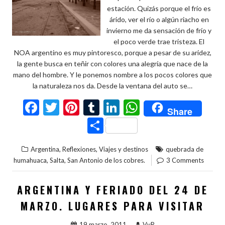
estación. Quizás porque el frío es
árido, ver el río o algún riacho en
invierno me da sensación de frío y
el poco verde trae tristeza. El
NOA argentino es muy pintoresco, porque a pesar de su aridez,
la gente busca en teñir con colores una alegría que nace de la
mano del hombre. Y le ponemos nombre a los pocos colores que
la naturaleza nos da. Desde la ventana del auto se…
F
T
Pi
T
Li
W
Share
ac
w
nt
u
n
h
C
e
itt
er
m
ke
at
o
,
,
Argentina
Reflexiones
Viajes y destinos
quebrada de
b
er
es
bl
dI
s
m
,
,
humahuaca
Salta
San Antonio de los cobres.
3 Comments
o
t
r
n
A
p
o
p
ar
ARGENTINA Y FERIADO DEL 24 DE
k
p
ti
MARZO. LUGARES PARA VISITAR
r
19 marzo, 2011
VyR