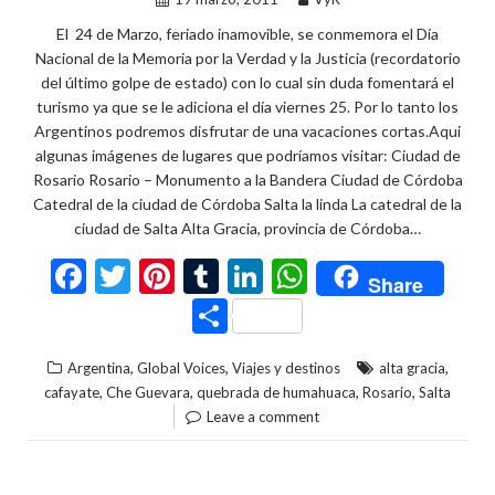
El 24 de Marzo, feriado inamovible, se conmemora el Día
Nacional de la Memoria por la Verdad y la Justicia (recordatorio
del último golpe de estado) con lo cual sin duda fomentará el
turismo ya que se le adiciona el día viernes 25. Por lo tanto los
Argentinos podremos disfrutar de una vacaciones cortas.Aqui
algunas imágenes de lugares que podríamos visitar: Ciudad de
Rosario Rosario – Monumento a la Bandera Ciudad de Córdoba
Catedral de la ciudad de Córdoba Salta la linda La catedral de la
ciudad de Salta Alta Gracia, provincia de Córdoba…
F
T
Pi
T
Li
W
Share
ac
w
nt
u
n
h
C
e
itt
er
m
ke
at
o
,
,
,
Argentina
Global Voices
Viajes y destinos
alta gracia
b
er
es
bl
dI
s
m
,
,
,
,
cafayate
Che Guevara
quebrada de humahuaca
Rosario
Salta
o
t
r
n
A
p
Leave a comment
o
p
ar
k
p
ti