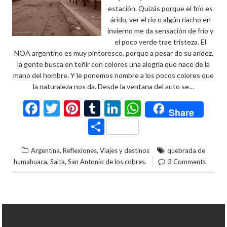
estación. Quizás porque el frío es
árido, ver el río o algún riacho en
invierno me da sensación de frío y
el poco verde trae tristeza. El
NOA argentino es muy pintoresco, porque a pesar de su aridez,
la gente busca en teñir con colores una alegría que nace de la
mano del hombre. Y le ponemos nombre a los pocos colores que
la naturaleza nos da. Desde la ventana del auto se…
F
T
Pi
T
Li
W
Share
ac
w
nt
u
n
h
C
e
itt
er
m
ke
at
o
,
,
Argentina
Reflexiones
Viajes y destinos
quebrada de
b
er
es
bl
dI
s
m
,
,
humahuaca
Salta
San Antonio de los cobres.
3 Comments
o
t
r
n
A
p
o
p
ar
k
p
ti
r