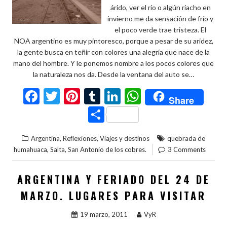
árido, ver el río o algún riacho en
invierno me da sensación de frío y
el poco verde trae tristeza. El
NOA argentino es muy pintoresco, porque a pesar de su aridez,
la gente busca en teñir con colores una alegría que nace de la
mano del hombre. Y le ponemos nombre a los pocos colores que
la naturaleza nos da. Desde la ventana del auto se…
F
T
Pi
T
Li
W
Share
ac
w
nt
u
n
h
C
e
itt
er
m
ke
at
o
,
,
Argentina
Reflexiones
Viajes y destinos
quebrada de
b
er
es
bl
dI
s
m
,
,
humahuaca
Salta
San Antonio de los cobres.
3 Comments
o
t
r
n
A
p
o
p
ar
ARGENTINA Y FERIADO DEL 24 DE
k
p
ti
MARZO. LUGARES PARA VISITAR
r
19 marzo, 2011
VyR