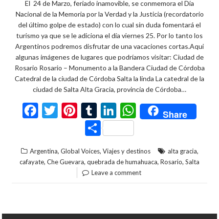
El 24 de Marzo, feriado inamovible, se conmemora el Día
Nacional de la Memoria por la Verdad y la Justicia (recordatorio
del último golpe de estado) con lo cual sin duda fomentará el
turismo ya que se le adiciona el día viernes 25. Por lo tanto los
Argentinos podremos disfrutar de una vacaciones cortas.Aqui
algunas imágenes de lugares que podríamos visitar: Ciudad de
Rosario Rosario – Monumento a la Bandera Ciudad de Córdoba
Catedral de la ciudad de Córdoba Salta la linda La catedral de la
ciudad de Salta Alta Gracia, provincia de Córdoba…
F
T
Pi
T
Li
W
Share
ac
w
nt
u
n
h
C
e
itt
er
m
ke
at
o
,
,
,
Argentina
Global Voices
Viajes y destinos
alta gracia
b
er
es
bl
dI
s
m
,
,
,
,
cafayate
Che Guevara
quebrada de humahuaca
Rosario
Salta
o
t
r
n
A
p
Leave a comment
o
p
ar
k
p
ti